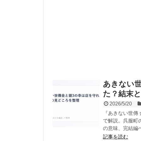
あきない世
た？結末
2026/5/20
『あきない世傳
で解説。呉服町
の意味、完結編
記事を読む