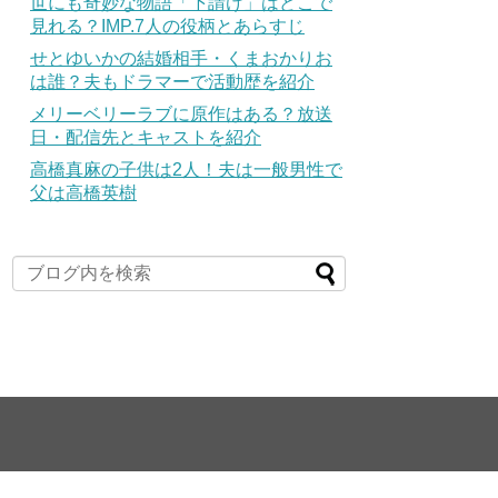
世にも奇妙な物語「下請け」はどこで
見れる？IMP.7人の役柄とあらすじ
せとゆいかの結婚相手・くまおかりお
は誰？夫もドラマーで活動歴を紹介
メリーベリーラブに原作はある？放送
日・配信先とキャストを紹介
高橋真麻の子供は2人！夫は一般男性で
父は高橋英樹