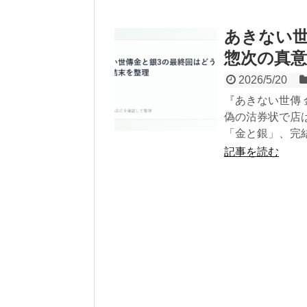
あきない世
惣次の真
2026/5/20
『あきない世傳
偽の沽券状で店
「金と銀」、完
記事を読む