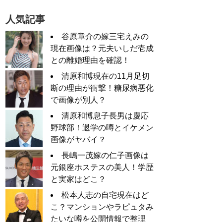
人気記事
谷原章介の嫁三宅えみの
現在画像は？元夫いしだ壱成
との離婚理由を確認！
清原和博現在の11月足切
断の理由が衝撃！糖尿病悪化
で画像が別人？
清原和博息子長男は慶応
野球部！退学の噂とイケメン
画像がヤバイ？
長嶋一茂嫁の仁子画像は
元銀座ホステスの美人！学歴
と実家はどこ？
松本人志の自宅現在はど
こ？マンションやラピュタみ
たいな噂を公開情報で整理