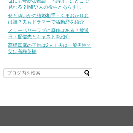
世にも奇妙な物語「下請け」はどこで
見れる？IMP.7人の役柄とあらすじ
せとゆいかの結婚相手・くまおかりお
は誰？夫もドラマーで活動歴を紹介
メリーベリーラブに原作はある？放送
日・配信先とキャストを紹介
高橋真麻の子供は2人！夫は一般男性で
父は高橋英樹