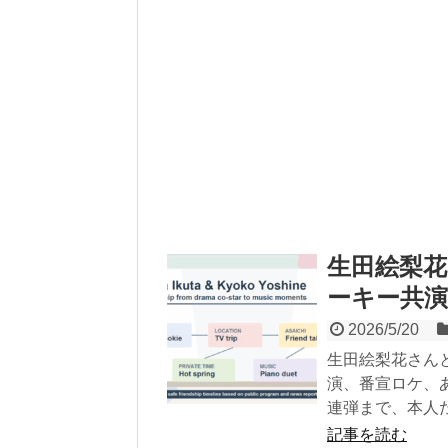
生田絵梨
ーキー共
2026/5/20
生田絵梨花さん
演、番宣ロケ、
連弾まで、本人
記事を読む