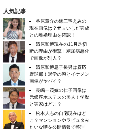
人気記事
谷原章介の嫁三宅えみの
現在画像は？元夫いしだ壱成
との離婚理由を確認！
清原和博現在の11月足切
断の理由が衝撃！糖尿病悪化
で画像が別人？
清原和博息子長男は慶応
野球部！退学の噂とイケメン
画像がヤバイ？
長嶋一茂嫁の仁子画像は
元銀座ホステスの美人！学歴
と実家はどこ？
松本人志の自宅現在はど
こ？マンションやラピュタみ
たいな噂を公開情報で整理