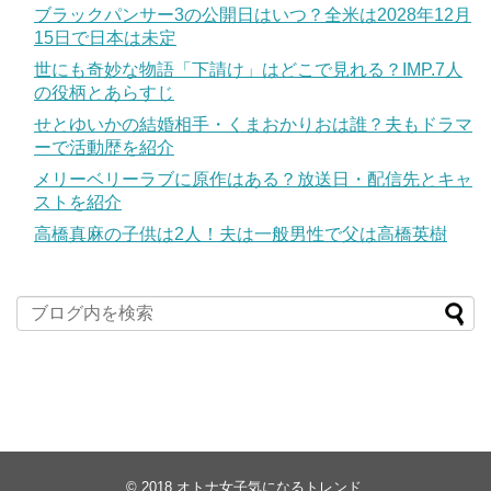
ブラックパンサー3の公開日はいつ？全米は2028年12月
15日で日本は未定
世にも奇妙な物語「下請け」はどこで見れる？IMP.7人
の役柄とあらすじ
せとゆいかの結婚相手・くまおかりおは誰？夫もドラマ
ーで活動歴を紹介
メリーベリーラブに原作はある？放送日・配信先とキャ
ストを紹介
高橋真麻の子供は2人！夫は一般男性で父は高橋英樹
© 2018
オトナ女子気になるトレンド
.