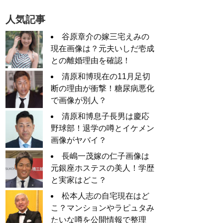
人気記事
谷原章介の嫁三宅えみの
現在画像は？元夫いしだ壱成
との離婚理由を確認！
清原和博現在の11月足切
断の理由が衝撃！糖尿病悪化
で画像が別人？
清原和博息子長男は慶応
野球部！退学の噂とイケメン
画像がヤバイ？
長嶋一茂嫁の仁子画像は
元銀座ホステスの美人！学歴
と実家はどこ？
松本人志の自宅現在はど
こ？マンションやラピュタみ
たいな噂を公開情報で整理