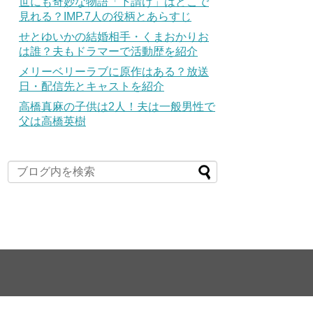
世にも奇妙な物語「下請け」はどこで
見れる？IMP.7人の役柄とあらすじ
せとゆいかの結婚相手・くまおかりお
は誰？夫もドラマーで活動歴を紹介
メリーベリーラブに原作はある？放送
日・配信先とキャストを紹介
高橋真麻の子供は2人！夫は一般男性で
父は高橋英樹