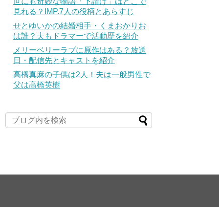
世にも奇妙な物語「下請け」はどこで
見れる？IMP.7人の役柄とあらすじ
せとゆいかの結婚相手・くまおかりお
は誰？夫もドラマーで活動歴を紹介
メリーベリーラブに原作はある？放送
日・配信先とキャストを紹介
高橋真麻の子供は2人！夫は一般男性で
父は高橋英樹