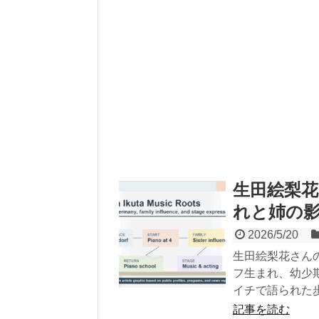
生田絵梨
れと姉の
2026/5/20
生田絵梨花さん
フ生まれ、幼少
イチで語られた
記事を読む