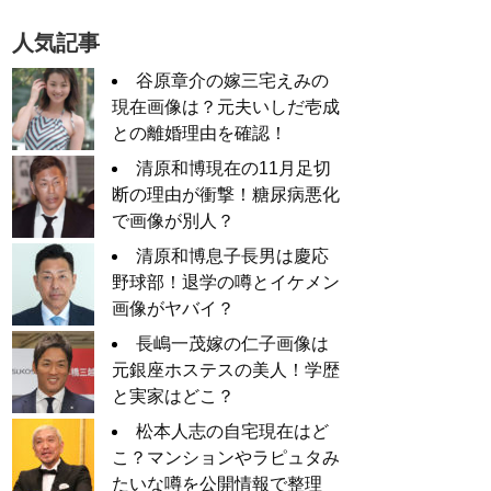
人気記事
谷原章介の嫁三宅えみの
現在画像は？元夫いしだ壱成
との離婚理由を確認！
清原和博現在の11月足切
断の理由が衝撃！糖尿病悪化
で画像が別人？
清原和博息子長男は慶応
野球部！退学の噂とイケメン
画像がヤバイ？
長嶋一茂嫁の仁子画像は
元銀座ホステスの美人！学歴
と実家はどこ？
松本人志の自宅現在はど
こ？マンションやラピュタみ
たいな噂を公開情報で整理