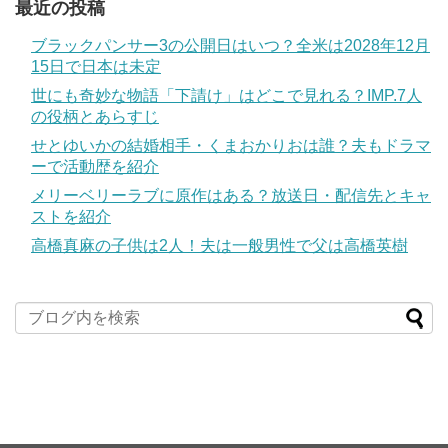
最近の投稿
ブラックパンサー3の公開日はいつ？全米は2028年12月
15日で日本は未定
世にも奇妙な物語「下請け」はどこで見れる？IMP.7人
の役柄とあらすじ
せとゆいかの結婚相手・くまおかりおは誰？夫もドラマ
ーで活動歴を紹介
メリーベリーラブに原作はある？放送日・配信先とキャ
ストを紹介
高橋真麻の子供は2人！夫は一般男性で父は高橋英樹