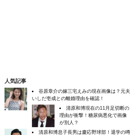
人気記事
谷原章介の嫁三宅えみの現在画像は？元夫
いしだ壱成との離婚理由を確認！
清原和博現在の11月足切断の
理由が衝撃！糖尿病悪化で画像
が別人？
清原和博息子長男は慶応野球部！退学の噂