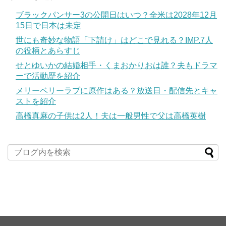
ブラックパンサー3の公開日はいつ？全米は2028年12月
15日で日本は未定
世にも奇妙な物語「下請け」はどこで見れる？IMP.7人
の役柄とあらすじ
せとゆいかの結婚相手・くまおかりおは誰？夫もドラマ
ーで活動歴を紹介
メリーベリーラブに原作はある？放送日・配信先とキャ
ストを紹介
高橋真麻の子供は2人！夫は一般男性で父は高橋英樹