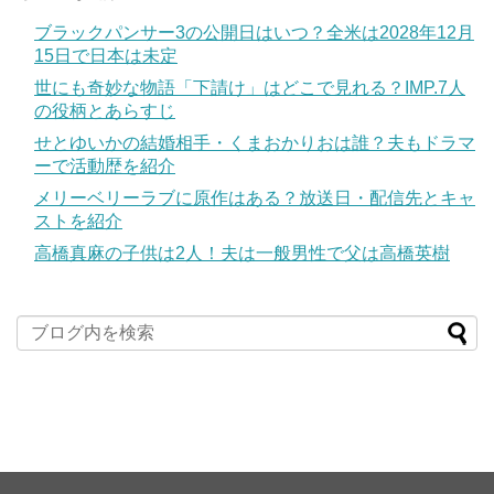
ブラックパンサー3の公開日はいつ？全米は2028年12月
15日で日本は未定
世にも奇妙な物語「下請け」はどこで見れる？IMP.7人
の役柄とあらすじ
せとゆいかの結婚相手・くまおかりおは誰？夫もドラマ
ーで活動歴を紹介
メリーベリーラブに原作はある？放送日・配信先とキャ
ストを紹介
高橋真麻の子供は2人！夫は一般男性で父は高橋英樹