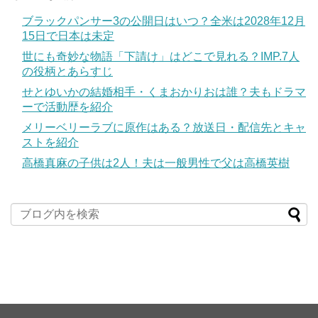
ブラックパンサー3の公開日はいつ？全米は2028年12月
15日で日本は未定
世にも奇妙な物語「下請け」はどこで見れる？IMP.7人
の役柄とあらすじ
せとゆいかの結婚相手・くまおかりおは誰？夫もドラマ
ーで活動歴を紹介
メリーベリーラブに原作はある？放送日・配信先とキャ
ストを紹介
高橋真麻の子供は2人！夫は一般男性で父は高橋英樹