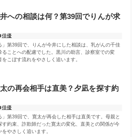
井への相談は何？第39回でりんが求
俳優
る」第39回で、りんが今井にした相談は、乳がんの千佳
診ることへの配慮でした。黒川の助言、診察室での変
音をこぼす流れをやさしく追います。
寛太の再会相手は直美？夕凪を探す約
俳優
る」第39回で、寛太が再会した相手は直美です。母親と
探す約束、詐欺師だった寛太の変化、直美との関係が今
かをやさしく追います。