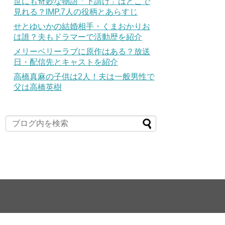
世にも奇妙な物語「下請け」はどこで
見れる？IMP.7人の役柄とあらすじ
せとゆいかの結婚相手・くまおかりお
は誰？夫もドラマーで活動歴を紹介
メリーベリーラブに原作はある？放送
日・配信先とキャストを紹介
高橋真麻の子供は2人！夫は一般男性で
父は高橋英樹