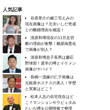
人気記事
谷原章介の嫁三宅えみの
現在画像は？元夫いしだ壱成
との離婚理由を確認！
清原和博現在の11月足切
断の理由が衝撃！糖尿病悪化
で画像が別人？
清原和博息子長男は慶応
野球部！退学の噂とイケメン
画像がヤバイ？
長嶋一茂嫁の仁子画像は
元銀座ホステスの美人！学歴
と実家はどこ？
松本人志の自宅現在はど
こ？マンションやラピュタみ
たいな噂を公開情報で整理