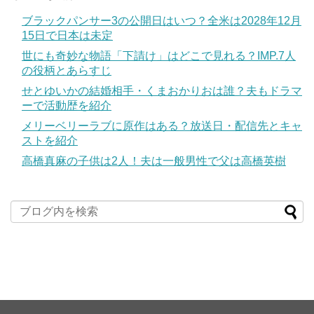
ブラックパンサー3の公開日はいつ？全米は2028年12月
15日で日本は未定
世にも奇妙な物語「下請け」はどこで見れる？IMP.7人
の役柄とあらすじ
せとゆいかの結婚相手・くまおかりおは誰？夫もドラマ
ーで活動歴を紹介
メリーベリーラブに原作はある？放送日・配信先とキャ
ストを紹介
高橋真麻の子供は2人！夫は一般男性で父は高橋英樹