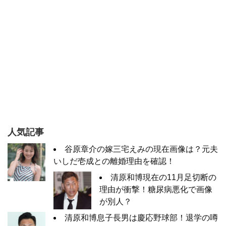
人気記事
谷原章介の嫁三宅えみの現在画像は？元夫
いしだ壱成との離婚理由を確認！
清原和博現在の11月足切断の
理由が衝撃！糖尿病悪化で画像
が別人？
清原和博息子長男は慶応野球部！退学の噂