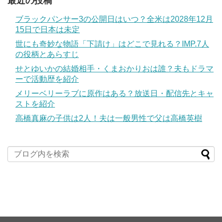
最近の投稿
ブラックパンサー3の公開日はいつ？全米は2028年12月
15日で日本は未定
世にも奇妙な物語「下請け」はどこで見れる？IMP.7人
の役柄とあらすじ
せとゆいかの結婚相手・くまおかりおは誰？夫もドラマ
ーで活動歴を紹介
メリーベリーラブに原作はある？放送日・配信先とキャ
ストを紹介
高橋真麻の子供は2人！夫は一般男性で父は高橋英樹