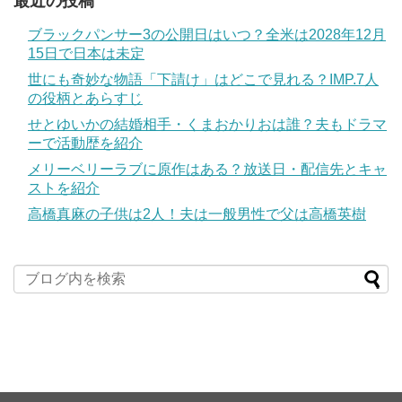
最近の投稿
ブラックパンサー3の公開日はいつ？全米は2028年12月
15日で日本は未定
世にも奇妙な物語「下請け」はどこで見れる？IMP.7人
の役柄とあらすじ
せとゆいかの結婚相手・くまおかりおは誰？夫もドラマ
ーで活動歴を紹介
メリーベリーラブに原作はある？放送日・配信先とキャ
ストを紹介
高橋真麻の子供は2人！夫は一般男性で父は高橋英樹