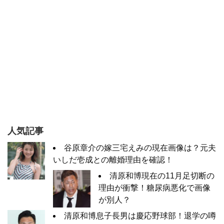
人気記事
谷原章介の嫁三宅えみの現在画像は？元夫
いしだ壱成との離婚理由を確認！
清原和博現在の11月足切断の
理由が衝撃！糖尿病悪化で画像
が別人？
清原和博息子長男は慶応野球部！退学の噂