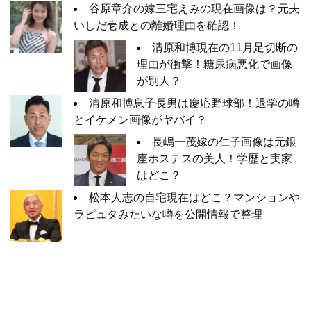
谷原章介の嫁三宅えみの現在画像は？元夫
いしだ壱成との離婚理由を確認！
清原和博現在の11月足切断の
理由が衝撃！糖尿病悪化で画像
が別人？
清原和博息子長男は慶応野球部！退学の噂
とイケメン画像がヤバイ？
長嶋一茂嫁の仁子画像は元銀
座ホステスの美人！学歴と実家
はどこ？
松本人志の自宅現在はどこ？マンションや
ラピュタみたいな噂を公開情報で整理