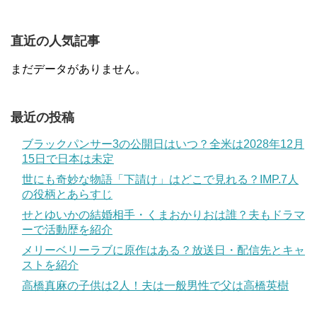
直近の人気記事
まだデータがありません。
最近の投稿
ブラックパンサー3の公開日はいつ？全米は2028年12月
15日で日本は未定
世にも奇妙な物語「下請け」はどこで見れる？IMP.7人
の役柄とあらすじ
せとゆいかの結婚相手・くまおかりおは誰？夫もドラマ
ーで活動歴を紹介
メリーベリーラブに原作はある？放送日・配信先とキャ
ストを紹介
高橋真麻の子供は2人！夫は一般男性で父は高橋英樹