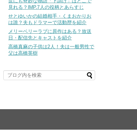
世にも奇妙な物語「下請け」はどこで
見れる？IMP.7人の役柄とあらすじ
せとゆいかの結婚相手・くまおかりお
は誰？夫もドラマーで活動歴を紹介
メリーベリーラブに原作はある？放送
日・配信先とキャストを紹介
高橋真麻の子供は2人！夫は一般男性で
父は高橋英樹