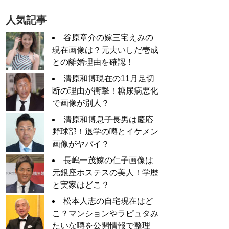
人気記事
谷原章介の嫁三宅えみの
現在画像は？元夫いしだ壱成
との離婚理由を確認！
清原和博現在の11月足切
断の理由が衝撃！糖尿病悪化
で画像が別人？
清原和博息子長男は慶応
野球部！退学の噂とイケメン
画像がヤバイ？
長嶋一茂嫁の仁子画像は
元銀座ホステスの美人！学歴
と実家はどこ？
松本人志の自宅現在はど
こ？マンションやラピュタみ
たいな噂を公開情報で整理