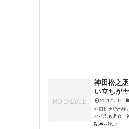
神田松之
い立ちが
2020/1/10
神田松之丞の嫁
バイ説も調査！神
記事を読む