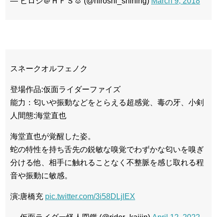
— ヒロシ＠ＨＦＳ🐰 (@hiroshi_shining)
March 9, 2018
スネークオルフェノク
登場作品:仮面ライダーファイズ
能力：匂いや振動などをとらえる超感覚、毒の牙、小剣
人間態:海堂直也
海堂直也が覚醒した姿。
蛇の特性を持ち舌先の鋭敏な嗅覚でわずかな匂いを嗅ぎ
分ける他、相手に触れることなく不整脈を感じ取れる程
音や振動に敏感。
演:唐橋充
pic.twitter.com/3i58DLjlEX