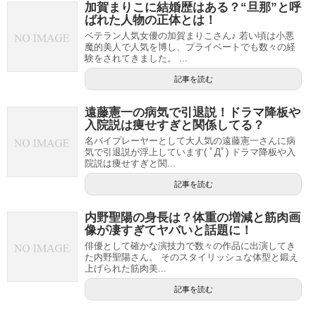
加賀まりこに結婚歴はある？“旦那”と呼
ばれた人物の正体とは！
ベテラン人気女優の加賀まりこさん♪ 若い頃は小悪
魔的美人で人気を博し、プライベートでも数々の経
験をされてきました。 ...
記事を読む
遠藤憲一の病気で引退説！ドラマ降板や
入院説は痩せすぎと関係してる？
名バイプレーヤーとして大人気の遠藤憲一さんに病
気で引退説が浮上しています( ﾟДﾟ) ドラマ降板や入
院説は痩せすぎと関...
記事を読む
内野聖陽の身長は？体重の増減と筋肉画
像が凄すぎてヤバいと話題に！
俳優として確かな演技力で数々の作品に出演してき
た内野聖陽さん。 そのスタイリッシュな体型と鍛え
上げられた筋肉美...
記事を読む