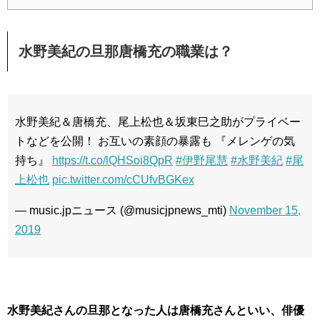
水野美紀の旦那唐橋充の職業は？
水野美紀＆唐橋充、尾上松也＆坂東巳之助がプライベー
トなどを公開！ お互いの素顔の暴露も 『メレンゲの気
持ち』
https://t.co/lQHSoi8QpR
#伊野尾慧
#水野美紀
#尾
上松也
pic.twitter.com/cCUfvBGKex
— music.jpニュース (@musicjpnews_mti)
November 15,
2019
水野美紀さんの旦那となった人は唐橋充さんといい、俳優