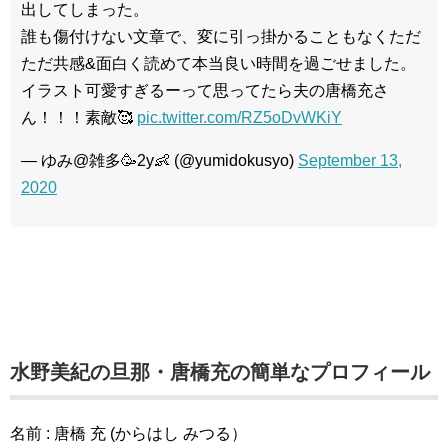
出してしまった。
誰も傷付けない文章で、変に引っ掛かることもなくただ
ただ共感&面白く読めて本当良い時間を過ごせました。
イラスト可愛すぎるーって思ってたら夫の唐橋充さ
ん！！！素敵🥰
pic.twitter.com/RZ5oDvWKiY
— ゆみ@雑多🥳2y👶 (@yumidokusyo)
September 13,
2020
水野美紀の旦那・唐橋充の簡単なプロフィール
名前 : 唐橋 充 (からはし みつる）