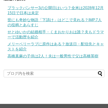
ブラックパンサー3の公開日はいつ？全米は2028年12月
15日で日本は未定
世にも奇妙な物語「下請け」はどこで見れる？IMP.7人
の役柄とあらすじ
せとゆいかの結婚相手・くまおかりおは誰？夫もドラマ
ーで活動歴を紹介
メリーベリーラブに原作はある？放送日・配信先とキャ
ストを紹介
高橋真麻の子供は2人！夫は一般男性で父は高橋英樹