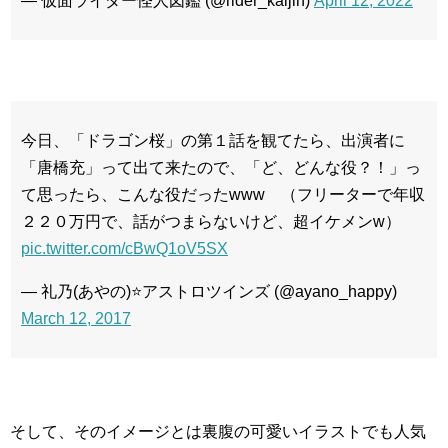
— 仮面ライダー怪人図鑑 (@rider_kaijin)
April 12, 2022
今日、「ドラゴン桜」の第１話を観てたら、出演者に
「唐橋充」って出て来たので、「ど、どんな役？！」っ
て思ったら、こんな役だったwww （フリーターで年収
２２０万円で、話がつまらないけど、超イケメンw）
pic.twitter.com/cBwQ1oV5SX
— 礼乃(あやの)⭐️アストロツインズ (@ayano_happy)
March 12, 2017
そして、そのイメージとは裏腹の可愛いイラストでも人気