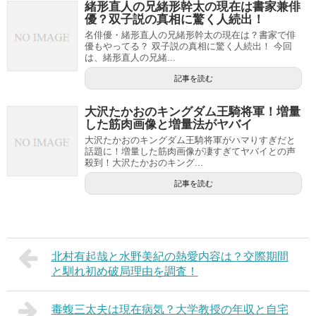
緒形直人の兄緒形幹太の現在は書家兼俳
優？双子説の真相に驚く人続出！
名俳優・緒形直人の兄緒形幹太の現在は？書家で俳
優もやってる？ 双子説の真相に驚く人続出！ 今回
は、緒形直人の兄緒...
記事を読む
大沢たかおのキングダム王騎将軍！増量
した筋肉画像と増量法がヤバイ
大沢たかおのキングダム王騎将軍がハマりすぎだと
話題に！増量した筋肉画像が凄すぎてヤバイとの声
殺到！大沢たかおのキング...
記事を読む
北村有起哉と水野美紀の熱愛内容は？交際期間
と馴れ初め破局理由を調査！
毒蝮三太夫は現在病気？大学教授の年収と自宅