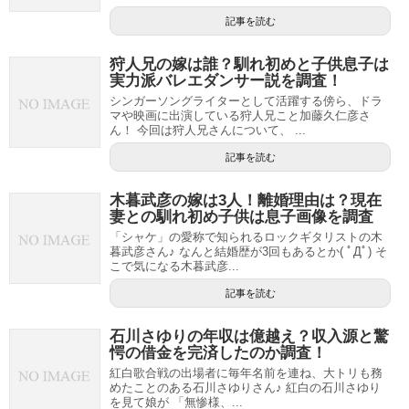
記事を読む
狩人兄の嫁は誰？馴れ初めと子供息子は
実力派バレエダンサー説を調査！
シンガーソングライターとして活躍する傍ら、ドラ
マや映画に出演している狩人兄こと加藤久仁彦さ
ん！ 今回は狩人兄さんについて、 ...
記事を読む
木暮武彦の嫁は3人！離婚理由は？現在
妻との馴れ初め子供は息子画像を調査
「シャケ」の愛称で知られるロックギタリストの木
暮武彦さん♪ なんと結婚歴が3回もあるとか( ﾟДﾟ) そ
こで気になる木暮武彦...
記事を読む
石川さゆりの年収は億越え？収入源と驚
愕の借金を完済したのか調査！
紅白歌合戦の出場者に毎年名前を連ね、大トリも務
めたことのある石川さゆりさん♪ 紅白の石川さゆり
を見て娘が 「無惨様、...