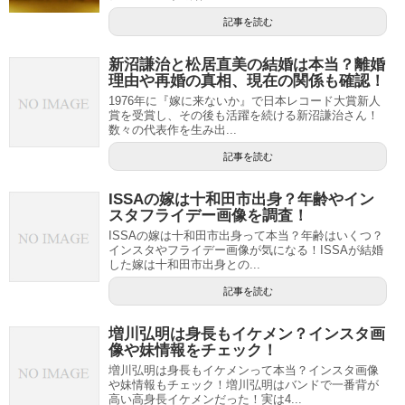
記事を読む
新沼謙治と松居直美の結婚は本当？離婚
理由や再婚の真相、現在の関係も確認！
1976年に『嫁に来ないか』で日本レコード大賞新人
賞を受賞し、その後も活躍を続ける新沼謙治さん！
数々の代表作を生み出...
記事を読む
ISSAの嫁は十和田市出身？年齢やイン
スタフライデー画像を調査！
ISSAの嫁は十和田市出身って本当？年齢はいくつ？
インスタやフライデー画像が気になる！ISSAが結婚
した嫁は十和田市出身との...
記事を読む
増川弘明は身長もイケメン？インスタ画
像や妹情報をチェック！
増川弘明は身長もイケメンって本当？インスタ画像
や妹情報もチェック！増川弘明はバンドで一番背が
高い高身長イケメンだった！実は4...