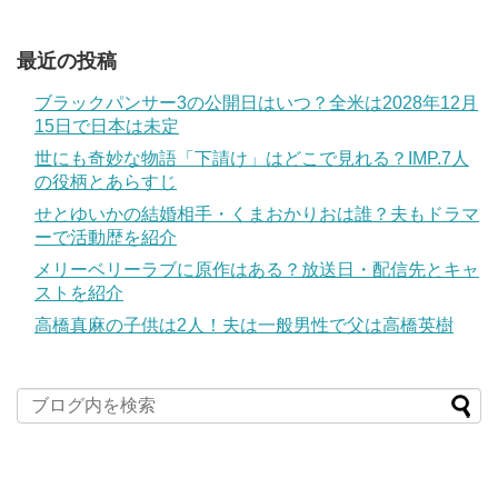
最近の投稿
ブラックパンサー3の公開日はいつ？全米は2028年12月
15日で日本は未定
世にも奇妙な物語「下請け」はどこで見れる？IMP.7人
の役柄とあらすじ
せとゆいかの結婚相手・くまおかりおは誰？夫もドラマ
ーで活動歴を紹介
メリーベリーラブに原作はある？放送日・配信先とキャ
ストを紹介
高橋真麻の子供は2人！夫は一般男性で父は高橋英樹