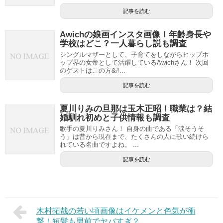
記事を読む
Awichの娘画インスタ画像！年齢身長や
学校はどこ？一人暮らし説も調査
シングルマザーとして、子育てをしながらヒップホ
ップ界の女帝として活躍しているAwichさん！ 次回
のゲストはこの方&#...
記事を読む
夏川りみの旦那は玉木正昭！職業は？結
婚馴れ初めと子供情報も調査
歌手の夏川りみさん！ 自身の曲である「涙そうそ
う」は昔から現在まで、たくさんの人に歌い続けら
れている名曲ですよね。 ...
記事を読む
木村拓哉の若い頃画像はイケメンと色気が衝
撃！短髪も男前でヤバすぎ？