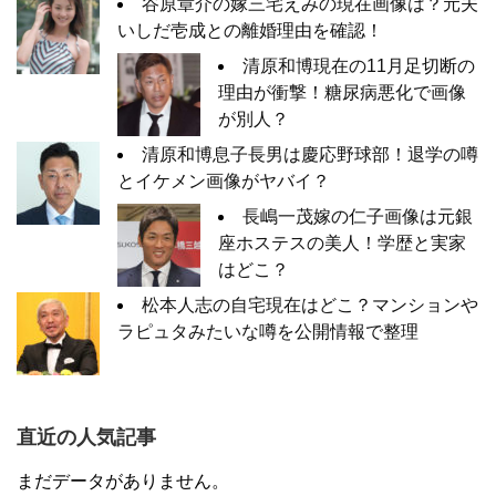
谷原章介の嫁三宅えみの現在画像は？元夫
いしだ壱成との離婚理由を確認！
清原和博現在の11月足切断の
理由が衝撃！糖尿病悪化で画像
が別人？
清原和博息子長男は慶応野球部！退学の噂
とイケメン画像がヤバイ？
長嶋一茂嫁の仁子画像は元銀
座ホステスの美人！学歴と実家
はどこ？
松本人志の自宅現在はどこ？マンションや
ラピュタみたいな噂を公開情報で整理
直近の人気記事
まだデータがありません。