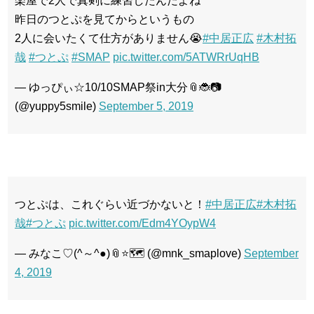
楽屋で2人で真剣に練習したんだよね
昨日のつとぷを見てからというもの
2人に会いたくて仕方がありません😭
#中居正広
#木村拓
哉
#つとぷ
#SMAP
pic.twitter.com/5ATWRrUqHB
— ゆっぴぃ☆10/10SMAP祭in大分📎🐞📷
(@yuppy5smile)
September 5, 2019
つとぷは、これぐらい近づかないと！
#中居正広
#木村拓
哉
#つとぷ
pic.twitter.com/Edm4YOypW4
— みなこ♡(^～^●)📎⭐️🗺 (@mnk_smaplove)
September
4, 2019