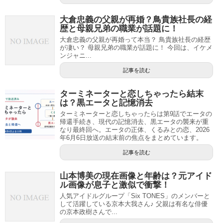
大倉忠義の父親が再婚？鳥貴族社長の経
歴と母親兄弟の職業が話題に！
大倉忠義の父親が再婚って本当？ 鳥貴族社長の経歴
が凄い？ 母親兄弟の職業が話題に！ 今回は、イケメ
ンジャニ...
記事を読む
ターミネーターと恋しちゃったら結末
は？黒エータと記憶消去
ターミネーターと恋しちゃったらは第9話でエータの
帰還手続き、現代の記憶消去、黒エータの襲来が重
なり最終回へ。エータの正体、くるみとの恋、2026
年6月6日放送の結末前の焦点をまとめています。
記事を読む
山本博美の現在画像と年齢は？元アイド
ル画像が息子と激似で衝撃！
人気アイドルグループ「Six TONES」のメンバーと
して活躍している京本大我さん♪ 父親は有名な俳優
の京本政樹さんで...