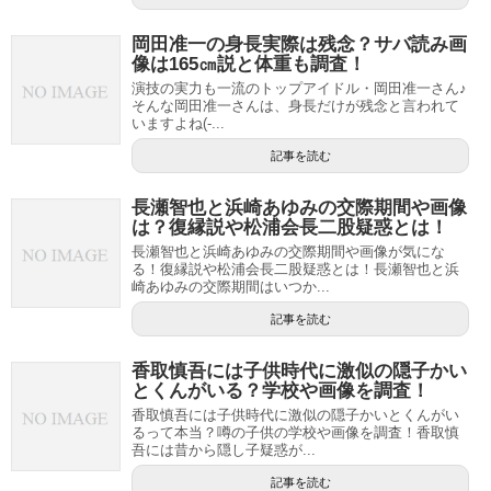
岡田准一の身長実際は残念？サバ読み画
像は165㎝説と体重も調査！
演技の実力も一流のトップアイドル・岡田准一さん♪
そんな岡田准一さんは、身長だけが残念と言われて
いますよね(-...
記事を読む
長瀬智也と浜崎あゆみの交際期間や画像
は？復縁説や松浦会長二股疑惑とは！
長瀬智也と浜崎あゆみの交際期間や画像が気にな
る！復縁説や松浦会長二股疑惑とは！長瀬智也と浜
崎あゆみの交際期間はいつか...
記事を読む
香取慎吾には子供時代に激似の隠子かい
とくんがいる？学校や画像を調査！
香取慎吾には子供時代に激似の隠子かいとくんがい
るって本当？噂の子供の学校や画像を調査！香取慎
吾には昔から隠し子疑惑が...
記事を読む