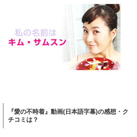
『愛の不時着』動画(日本語字幕)の感想・ク
チコミは？