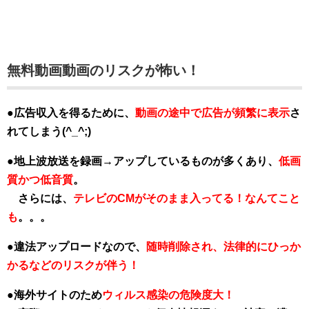
無料動画動画のリスクが怖い！
●広告収入を得るために、
動画の途中で広告が頻繁に表示
さ
れてしまう(^_^;)
●地上波放送を録画→アップしているものが多くあり、
低画
質かつ低音質
。
さらには、
テレビのCMがそのまま入ってる！なんてこと
も
。。。
●違法アップロードなので、
随時削除され、法律的にひっか
かるなどのリスクが伴う！
●海外サイトのため
ウィルス感染の危険度大！