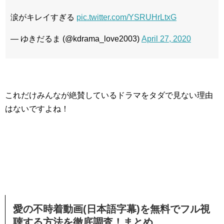
涙がキレイすぎる
pic.twitter.com/YSRUHrLtxG
— ゆきだるま (@kdrama_love2003)
April 27, 2020
これだけみんなが絶賛しているドラマをタダで見ない理由
はないですよね！
愛の不時着動画(日本語字幕)を無料でフル視
聴する方法を徹底調査！まとめ