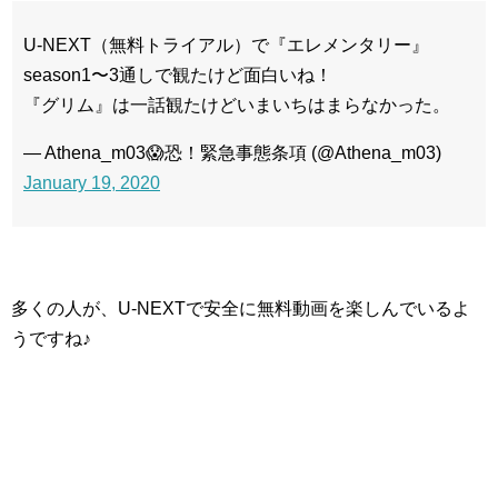
U-NEXT（無料トライアル）で『エレメンタリー』
season1〜3通しで観たけど面白いね！
『グリム』は一話観たけどいまいちはまらなかった。
— Athena_m03😱恐！緊急事態条項 (@Athena_m03)
January 19, 2020
多くの人が、U-NEXTで安全に無料動画を楽しんでいるよ
うですね♪