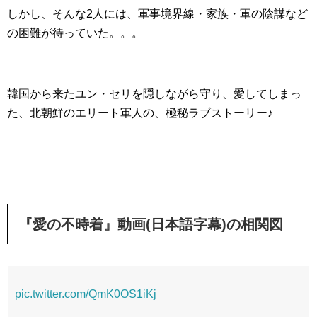
しかし、そんな2人には、軍事境界線・家族・軍の陰謀など
の困難が待っていた。。。
韓国から来たユン・セリを隠しながら守り、愛してしまっ
た、北朝鮮のエリート軍人の、極秘ラブストーリー♪
『愛の不時着』動画(日本語字幕)の相関図
pic.twitter.com/QmK0OS1iKj