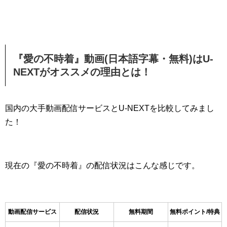
『愛の不時着』動画(日本語字幕・無料)はU-
NEXTがオススメの理由とは！
国内の大手動画配信サービスとU-NEXTを比較してみまし
た！
現在の『愛の不時着』の配信状況はこんな感じです。
動画配信サービス
配信状況
無料期間
無料ポイント/特典