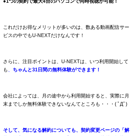
●1つの契約で最大4台のパソコンで同時視聴が可能！
これだけお得なメリットが多いのは、数ある動画配信サー
ビスの中でも
U-NEXTだけ
なんです！
さらに、注目ポイントは、U-NEXTは、いつ利用開始して
も
、
ちゃんと31日間の無料体験ができます！
会社によっては、月の途中から利用開始すると、実際に月
末までしか無料体験できないなんてところも・・・( ﾟДﾟ)
そして、気になる解約についても、契約変更ページの「解