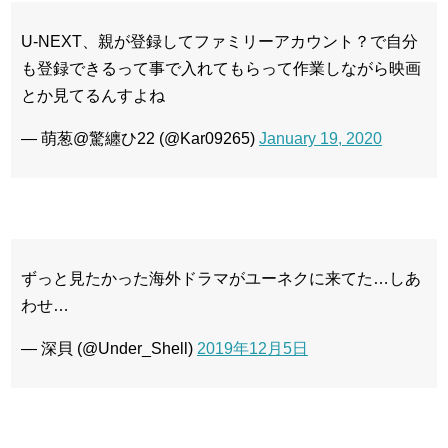
U-NEXT、親が登録してファミリーアカウント？で自分
も登録できるって事で入れてもらって作業しながら映画
とか見てるんすよね
— 萌葱@驚纏ひ22 (@Kar09265)
January 19, 2020
ずっと見たかった海外ドラマがユーネクに来てた…しあ
わせ…
— 深貝 (@Under_Shell)
2019年12月5日