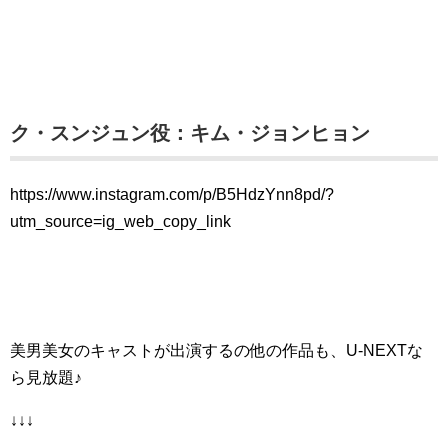
ク・スンジュン役：キム・ジョンヒョン
https://www.instagram.com/p/B5HdzYnn8pd/?
utm_source=ig_web_copy_link
美男美女のキャストが出演するの他の作品も、U-NEXTな
ら見放題♪
↓↓↓