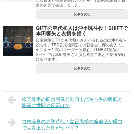
んな練習や指導を受けたのかを、TBS公式情報と報
道の範囲で確認しました。
記事を読む
GIFTの杢代和人は沖平颯斗役！SHIFTで
本田響矢と友情を描く
日曜劇場GIFTで杢代和人さんが演じるのは沖平颯斗
役です。TBS公式相関図では朝谷圭二郎の友人で、
ヤンキー仲間のリーダー的存在。U-NEXT配信の
SHIFTでは本田響矢さん演じる圭二郎との友情が軸
になります。
記事を読む
松下洸平の筋肉画像と動画！バキバキの腹筋と
腕筋に世間の反応は？
竹内涼真の大学時代！立正大学の偏差値が理由
で大炎上した件がヤバイ？