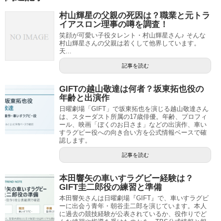
村山輝星の父親の死因は？職業と元トラ
イアスロン理事の噂を調査！
笑顔が可愛い子役タレント・村山輝星さん♪ そんな
村山輝星さんの父親は若くして他界しています。
天...
記事を読む
GIFTの越山敬達は何者？坂東拓也役の
年齢と出演作
日曜劇場「GIFT」で坂東拓也を演じる越山敬達さん
は、スターダスト所属の17歳俳優。年齢、プロフィ
ール、映画「ぼくのお日さま」などの出演作、車い
すラグビー役への向き合い方を公式情報ベースで確
認します。
記事を読む
本田響矢の車いすラグビー経験は？
GIFT圭二郎役の練習と準備
本田響矢さんは日曜劇場『GIFT』で、車いすラグビ
ーに出会う青年・朝谷圭二郎を演じています。本人
に過去の競技経験が公表されているか、役作りでど