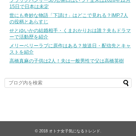
ブラックパンサー3の公開日はいつ？全米は2028年12月
15日で日本は未定
世にも奇妙な物語「下請け」はどこで見れる？IMP.7人
の役柄とあらすじ
せとゆいかの結婚相手・くまおかりおは誰？夫もドラマ
ーで活動歴を紹介
メリーベリーラブに原作はある？放送日・配信先とキャ
ストを紹介
高橋真麻の子供は2人！夫は一般男性で父は高橋英樹
© 2018
オトナ女子気になるトレンド
.