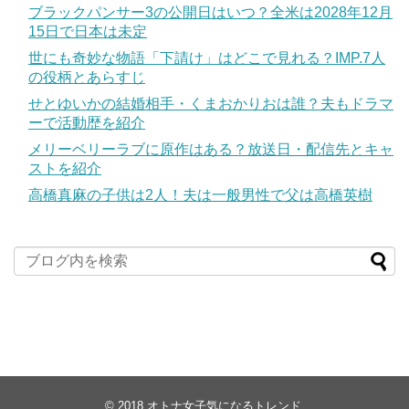
ブラックパンサー3の公開日はいつ？全米は2028年12月
15日で日本は未定
世にも奇妙な物語「下請け」はどこで見れる？IMP.7人
の役柄とあらすじ
せとゆいかの結婚相手・くまおかりおは誰？夫もドラマ
ーで活動歴を紹介
メリーベリーラブに原作はある？放送日・配信先とキャ
ストを紹介
高橋真麻の子供は2人！夫は一般男性で父は高橋英樹
© 2018
オトナ女子気になるトレンド
.