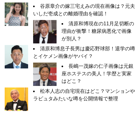
谷原章介の嫁三宅えみの現在画像は？元夫
いしだ壱成との離婚理由を確認！
清原和博現在の11月足切断の
理由が衝撃！糖尿病悪化で画像
が別人？
清原和博息子長男は慶応野球部！退学の噂
とイケメン画像がヤバイ？
長嶋一茂嫁の仁子画像は元銀
座ホステスの美人！学歴と実家
はどこ？
松本人志の自宅現在はどこ？マンションや
ラピュタみたいな噂を公開情報で整理