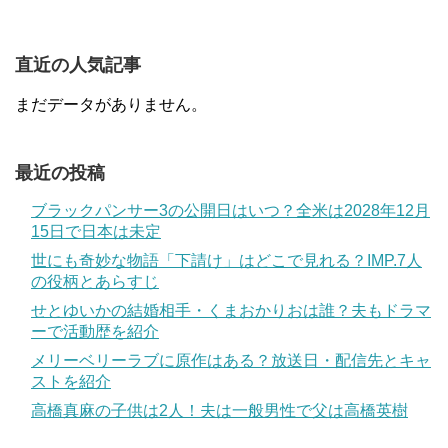
直近の人気記事
まだデータがありません。
最近の投稿
ブラックパンサー3の公開日はいつ？全米は2028年12月
15日で日本は未定
世にも奇妙な物語「下請け」はどこで見れる？IMP.7人
の役柄とあらすじ
せとゆいかの結婚相手・くまおかりおは誰？夫もドラマ
ーで活動歴を紹介
メリーベリーラブに原作はある？放送日・配信先とキャ
ストを紹介
高橋真麻の子供は2人！夫は一般男性で父は高橋英樹