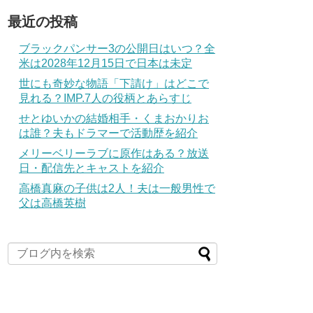
最近の投稿
ブラックパンサー3の公開日はいつ？全
米は2028年12月15日で日本は未定
世にも奇妙な物語「下請け」はどこで
見れる？IMP.7人の役柄とあらすじ
せとゆいかの結婚相手・くまおかりお
は誰？夫もドラマーで活動歴を紹介
メリーベリーラブに原作はある？放送
日・配信先とキャストを紹介
高橋真麻の子供は2人！夫は一般男性で
父は高橋英樹