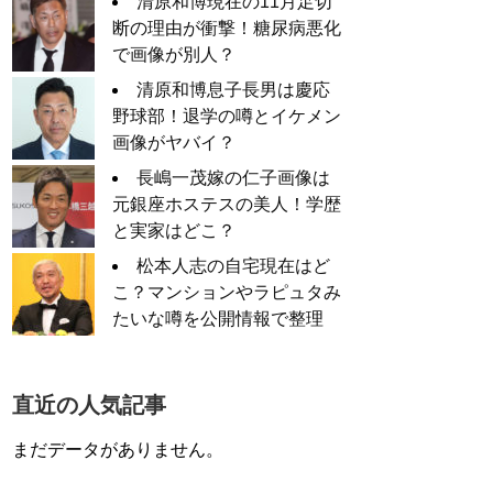
清原和博現在の11月足切
断の理由が衝撃！糖尿病悪化
で画像が別人？
清原和博息子長男は慶応
野球部！退学の噂とイケメン
画像がヤバイ？
長嶋一茂嫁の仁子画像は
元銀座ホステスの美人！学歴
と実家はどこ？
松本人志の自宅現在はど
こ？マンションやラピュタみ
たいな噂を公開情報で整理
直近の人気記事
まだデータがありません。