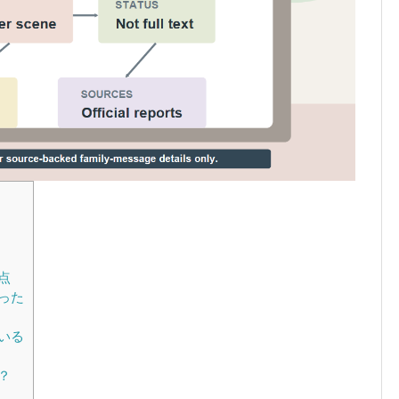
点
った
いる
？