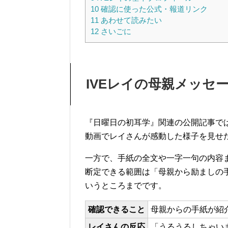
10
確認に使った公式・報道リンク
11
あわせて読みたい
12
さいごに
IVEレイの母親メッセ
『日曜日の初耳学』関連の公開記事で
動画でレイさんが感動した様子を見せ
一方で、手紙の全文や一字一句の内容
断定できる範囲は「母親から励ましの
いうところまでです。
確認できること
母親からの手紙が紹
レイさんの反応
「うるうるしちゃい