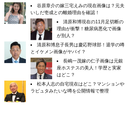
谷原章介の嫁三宅えみの現在画像は？元夫
いしだ壱成との離婚理由を確認！
清原和博現在の11月足切断の
理由が衝撃！糖尿病悪化で画像
が別人？
清原和博息子長男は慶応野球部！退学の噂
とイケメン画像がヤバイ？
長嶋一茂嫁の仁子画像は元銀
座ホステスの美人！学歴と実家
はどこ？
松本人志の自宅現在はどこ？マンションや
ラピュタみたいな噂を公開情報で整理