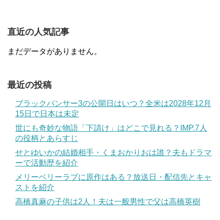
直近の人気記事
まだデータがありません。
最近の投稿
ブラックパンサー3の公開日はいつ？全米は2028年12月
15日で日本は未定
世にも奇妙な物語「下請け」はどこで見れる？IMP.7人
の役柄とあらすじ
せとゆいかの結婚相手・くまおかりおは誰？夫もドラマ
ーで活動歴を紹介
メリーベリーラブに原作はある？放送日・配信先とキャ
ストを紹介
高橋真麻の子供は2人！夫は一般男性で父は高橋英樹