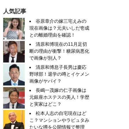
人気記事
谷原章介の嫁三宅えみの
現在画像は？元夫いしだ壱成
との離婚理由を確認！
清原和博現在の11月足切
断の理由が衝撃！糖尿病悪化
で画像が別人？
清原和博息子長男は慶応
野球部！退学の噂とイケメン
画像がヤバイ？
長嶋一茂嫁の仁子画像は
元銀座ホステスの美人！学歴
と実家はどこ？
松本人志の自宅現在はど
こ？マンションやラピュタみ
たいな噂を公開情報で整理