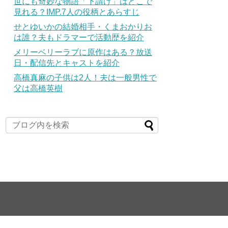
世にも奇妙な物語「下請け」はどこで
見れる？IMP.7人の役柄とあらすじ
せとゆいかの結婚相手・くまおかりお
は誰？夫もドラマーで活動歴を紹介
メリーベリーラブに原作はある？放送
日・配信先とキャストを紹介
高橋真麻の子供は2人！夫は一般男性で
父は高橋英樹