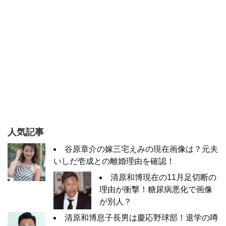
人気記事
谷原章介の嫁三宅えみの現在画像は？元夫
いしだ壱成との離婚理由を確認！
清原和博現在の11月足切断の
理由が衝撃！糖尿病悪化で画像
が別人？
清原和博息子長男は慶応野球部！退学の噂