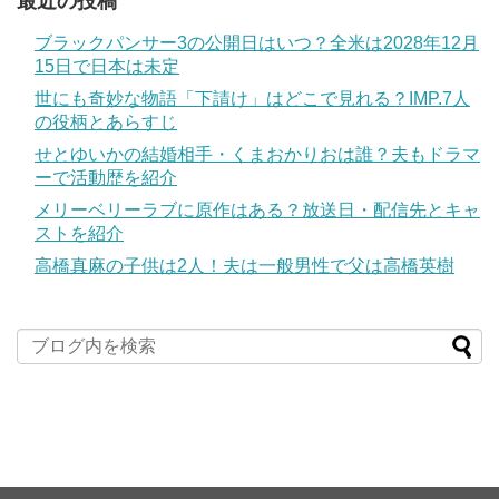
最近の投稿
ブラックパンサー3の公開日はいつ？全米は2028年12月
15日で日本は未定
世にも奇妙な物語「下請け」はどこで見れる？IMP.7人
の役柄とあらすじ
せとゆいかの結婚相手・くまおかりおは誰？夫もドラマ
ーで活動歴を紹介
メリーベリーラブに原作はある？放送日・配信先とキャ
ストを紹介
高橋真麻の子供は2人！夫は一般男性で父は高橋英樹