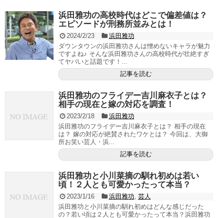
浜田雅功の高校時代はどこで偏差値は？
エピソードが刑務所並みとは！
2024/2/23
浜田雅功
ダウンタウンの浜田雅功さんは憎めないキャラが魅力
ですよね♪ そんな浜田雅功さんの高校時代が壮絶すぎ
てヤバいと話題です！...
記事を読む
浜田雅功のフライデー吉川麻衣子とは？
相手の現在と嫁の対応を調査！
2023/2/18
浜田雅功
浜田雅功のフライデー吉川麻衣子とは？ 相手の現在
は？ 嫁の対応が絶賛されたワケとは？ 今回は、大御
所お笑い芸人・浜...
記事を読む
浜田雅功と小川菜摘の馴れ初めは若い
頃！２人とも可愛かったって本当？
2023/1/16
浜田雅功
,
芸人
浜田雅功と小川菜摘の馴れ初めはどんな感じだった
の？若い頃は２人とも可愛かったって本当？浜田雅功