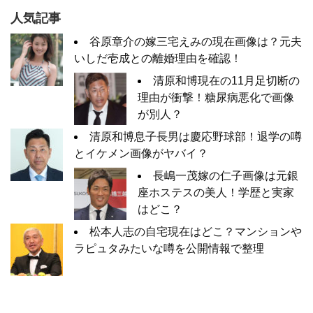
人気記事
谷原章介の嫁三宅えみの現在画像は？元夫
いしだ壱成との離婚理由を確認！
清原和博現在の11月足切断の
理由が衝撃！糖尿病悪化で画像
が別人？
清原和博息子長男は慶応野球部！退学の噂
とイケメン画像がヤバイ？
長嶋一茂嫁の仁子画像は元銀
座ホステスの美人！学歴と実家
はどこ？
松本人志の自宅現在はどこ？マンションや
ラピュタみたいな噂を公開情報で整理