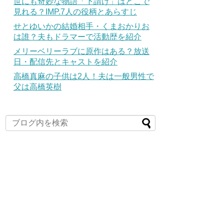
世にも奇妙な物語「下請け」はどこで
見れる？IMP.7人の役柄とあらすじ
せとゆいかの結婚相手・くまおかりお
は誰？夫もドラマーで活動歴を紹介
メリーベリーラブに原作はある？放送
日・配信先とキャストを紹介
高橋真麻の子供は2人！夫は一般男性で
父は高橋英樹