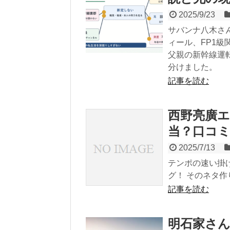
2025/9/23
サバンナ八木さ
ィール、FP1級
父親の新幹線運
分けました。
記事を読む
西野亮廣
当？口コ
2025/7/13
テンポの速い掛
グ！ そのネタ作
記事を読む
明石家さん