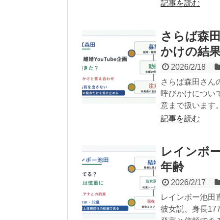
記事を読む
さらば森田
かけの結
2026/2/18
さらば森田さんの
呼びかけについ
意まで扱います
記事を読む
レインボ
年齢
2026/2/17
レインボー池田
彼女説、身長17