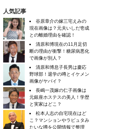
人気記事
谷原章介の嫁三宅えみの
現在画像は？元夫いしだ壱成
との離婚理由を確認！
清原和博現在の11月足切
断の理由が衝撃！糖尿病悪化
で画像が別人？
清原和博息子長男は慶応
野球部！退学の噂とイケメン
画像がヤバイ？
長嶋一茂嫁の仁子画像は
元銀座ホステスの美人！学歴
と実家はどこ？
松本人志の自宅現在はど
こ？マンションやラピュタみ
たいな噂を公開情報で整理