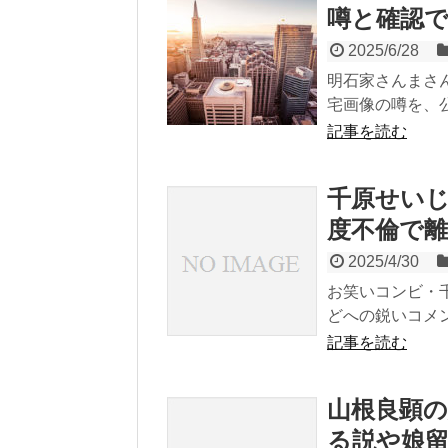
噂と確認
2025/6/28
明石家さんまさ
宅画像の噂を、
記事を読む
千原せいじ
度不倫で離
2025/4/30
お笑いコンビ・
どへの鋭いコメン
記事を読む
山根良顕
る説や娘