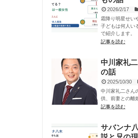
2026/2/17
霜降り明星せい
子どもは何人い
で紹介します。
記事を読む
中川家礼二
の話
2025/10/30
中川家礼二さん
供、前妻との離
記事を読む
サバンナ
説と兄の