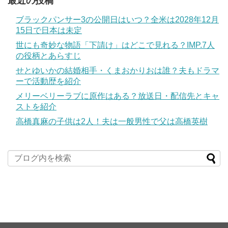
最近の投稿
ブラックパンサー3の公開日はいつ？全米は2028年12月
15日で日本は未定
世にも奇妙な物語「下請け」はどこで見れる？IMP.7人
の役柄とあらすじ
せとゆいかの結婚相手・くまおかりおは誰？夫もドラマ
ーで活動歴を紹介
メリーベリーラブに原作はある？放送日・配信先とキャ
ストを紹介
高橋真麻の子供は2人！夫は一般男性で父は高橋英樹