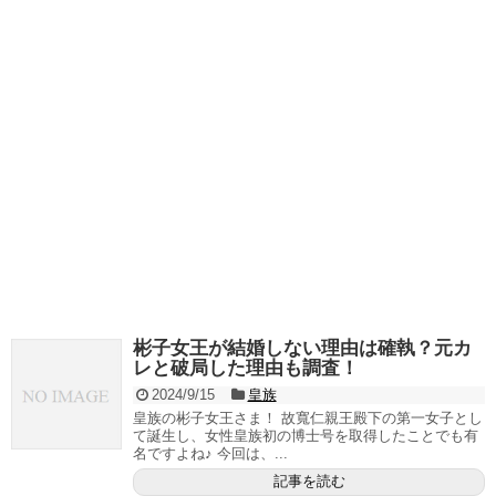
彬子女王が結婚しない理由は確執？元カ
レと破局した理由も調査！
2024/9/15
皇族
皇族の彬子女王さま！ 故寬仁親王殿下の第一女子とし
て誕生し、女性皇族初の博士号を取得したことでも有
名ですよね♪ 今回は、...
記事を読む