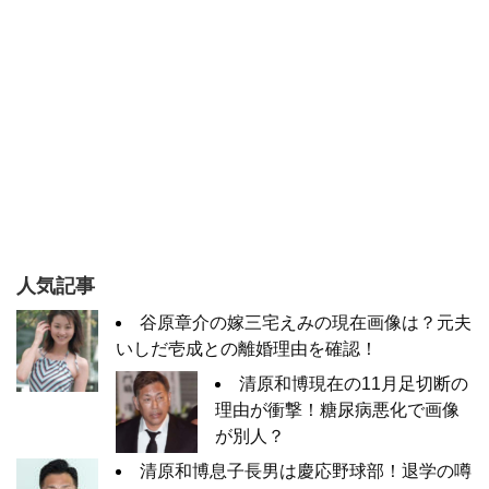
人気記事
谷原章介の嫁三宅えみの現在画像は？元夫
いしだ壱成との離婚理由を確認！
清原和博現在の11月足切断の
理由が衝撃！糖尿病悪化で画像
が別人？
清原和博息子長男は慶応野球部！退学の噂