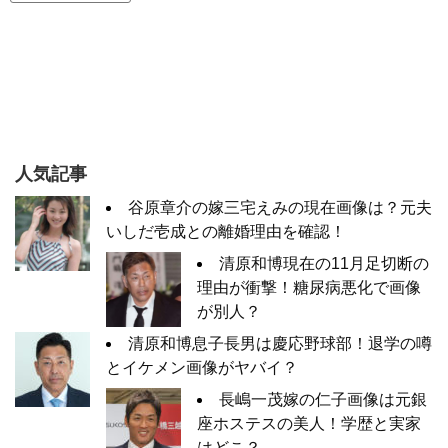
人気記事
谷原章介の嫁三宅えみの現在画像は？元夫
いしだ壱成との離婚理由を確認！
清原和博現在の11月足切断の
理由が衝撃！糖尿病悪化で画像
が別人？
清原和博息子長男は慶応野球部！退学の噂
とイケメン画像がヤバイ？
長嶋一茂嫁の仁子画像は元銀
座ホステスの美人！学歴と実家
はどこ？