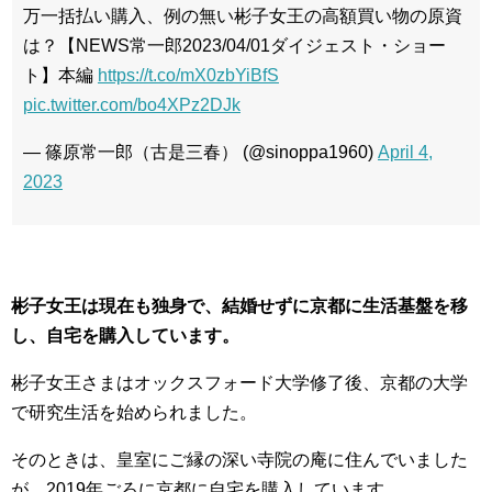
万一括払い購入、例の無い彬子女王の高額買い物の原資
は？【NEWS常一郎2023/04/01ダイジェスト・ショー
ト】本編
https://t.co/mX0zbYiBfS
pic.twitter.com/bo4XPz2DJk
— 篠原常一郎（古是三春） (@sinoppa1960)
April 4,
2023
彬子女王は現在も独身で、結婚せずに京都に生活基盤を移
し、自宅を購入しています。
彬子女王さまはオックスフォード大学修了後、京都の大学
で研究生活を始められました。
そのときは、皇室にご縁の深い寺院の庵に住んでいました
が、2019年ごろに京都に自宅を購入しています。