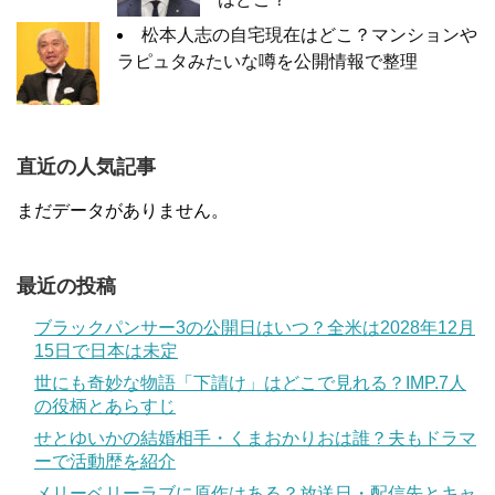
松本人志の自宅現在はどこ？マンションや
ラピュタみたいな噂を公開情報で整理
直近の人気記事
まだデータがありません。
最近の投稿
ブラックパンサー3の公開日はいつ？全米は2028年12月
15日で日本は未定
世にも奇妙な物語「下請け」はどこで見れる？IMP.7人
の役柄とあらすじ
せとゆいかの結婚相手・くまおかりおは誰？夫もドラマ
ーで活動歴を紹介
メリーベリーラブに原作はある？放送日・配信先とキャ