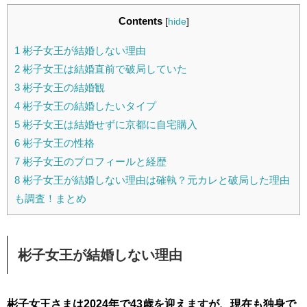
Contents
[
hide
]
1
彬子女王が結婚しない理由
2
彬子女王は結婚直前で破局していた
3
彬子女王の結婚観
4
彬子女王の結婚したいタイプ
5
彬子女王は結婚せずに京都に自宅購入
6
彬子女王の性格
7
彬子女王のプロフィールと経歴
8
彬子女王が結婚しない理由は確執？元カレと破局した理由
も調査！まとめ
彬子女王が結婚しない理由
彬子女王さまは2024年で43歳を迎えますが、現在も独身で