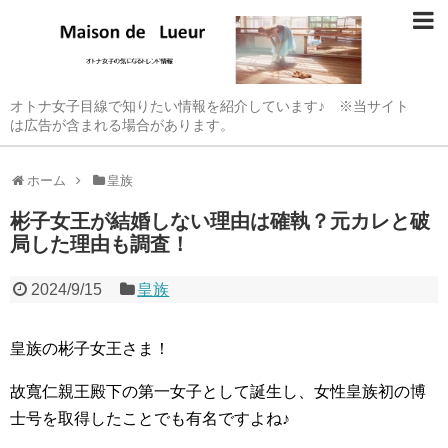
オトナ女子目線で知りたい情報を紹介しています♪ ※当サイト
は広告が含まれる場合があります。
ホーム
皇族
彬子女王が結婚しない理由は確執？元カレと破
局した理由も調査！
2024/9/15
皇族
皇族の彬子女王さま！
故寬仁親王殿下の第一女子として誕生し、女性皇族初の博
士号を取得したことでも有名ですよね♪