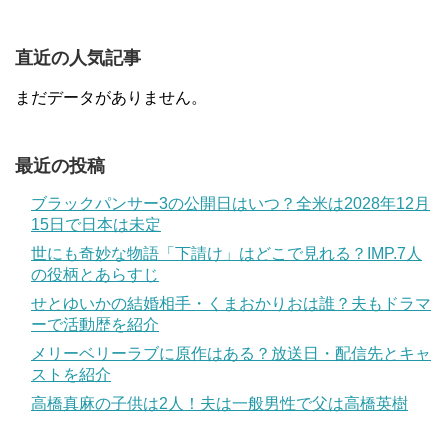
直近の人気記事
まだデータがありません。
最近の投稿
ブラックパンサー3の公開日はいつ？全米は2028年12月
15日で日本は未定
世にも奇妙な物語「下請け」はどこで見れる？IMP.7人
の役柄とあらすじ
せとゆいかの結婚相手・くまおかりおは誰？夫もドラマ
ーで活動歴を紹介
メリーベリーラブに原作はある？放送日・配信先とキャ
ストを紹介
高橋真麻の子供は2人！夫は一般男性で父は高橋英樹