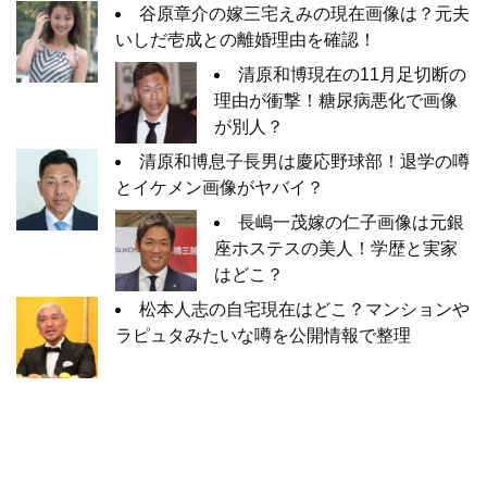
谷原章介の嫁三宅えみの現在画像は？元夫
いしだ壱成との離婚理由を確認！
清原和博現在の11月足切断の
理由が衝撃！糖尿病悪化で画像
が別人？
清原和博息子長男は慶応野球部！退学の噂
とイケメン画像がヤバイ？
長嶋一茂嫁の仁子画像は元銀
座ホステスの美人！学歴と実家
はどこ？
松本人志の自宅現在はどこ？マンションや
ラピュタみたいな噂を公開情報で整理