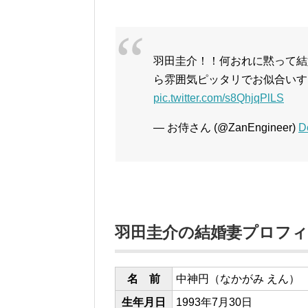
羽田圭介！！何おれに黙って結
ら雰囲気ピッタリでお似合いす
pic.twitter.com/s8QhjqPlLS
— お侍さん (@ZanEngineer)
D
羽田圭介の結婚妻プロフ
名 前
中神円（なかがみ えん）
生年月日
1993年7月30日