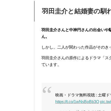
羽田圭介と結婚妻の馴
羽田圭介さんと中神円さんの出会いや
ん。
しかし、二人が関わった作品がそのき
羽田圭介さんの原作によるドラマ「ス
ています。
映画・ドラマ無料視聴 : 土曜
https://t.co/1wNsBoBb3O
pic.tw