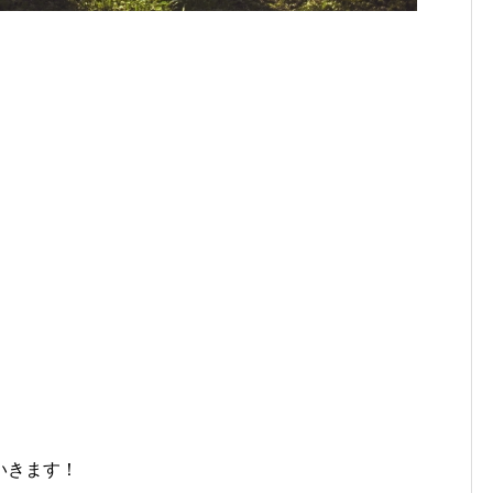
？
いきます！