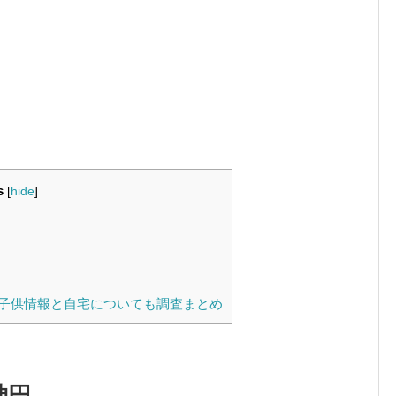
s
[
hide
]
子供情報と自宅についても調査まとめ
神円