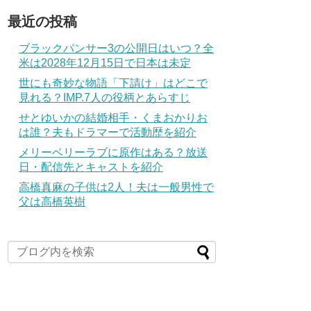
最近の投稿
ブラックパンサー3の公開日はいつ？全
米は2028年12月15日で日本は未定
世にも奇妙な物語「下請け」はどこで
見れる？IMP.7人の役柄とあらすじ
せとゆいかの結婚相手・くまおかりお
は誰？夫もドラマーで活動歴を紹介
メリーベリーラブに原作はある？放送
日・配信先とキャストを紹介
高橋真麻の子供は2人！夫は一般男性で
父は高橋英樹