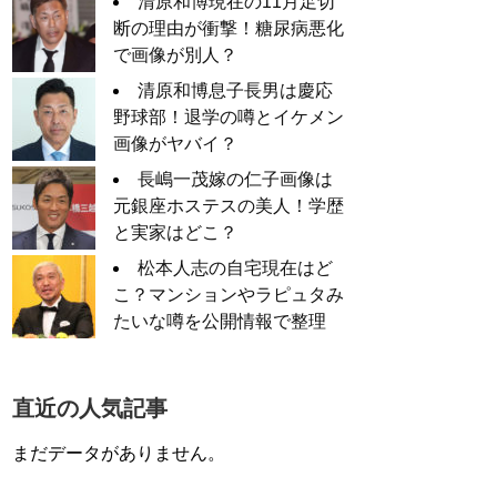
清原和博現在の11月足切
断の理由が衝撃！糖尿病悪化
で画像が別人？
清原和博息子長男は慶応
野球部！退学の噂とイケメン
画像がヤバイ？
長嶋一茂嫁の仁子画像は
元銀座ホステスの美人！学歴
と実家はどこ？
松本人志の自宅現在はど
こ？マンションやラピュタみ
たいな噂を公開情報で整理
直近の人気記事
まだデータがありません。