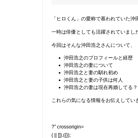
「ヒロくん」の愛称で慕われていた沖
一時は俳優としても活躍されていまし
今回はそんな沖田浩之さんについて、
沖田浩之のプロフィールと経歴
沖田浩之の妻について
沖田浩之と妻の馴れ初め
沖田浩之と妻の子供は何人
沖田浩之の妻は現在再婚してる？
これらの気になる情報をお伝えしていきます
?” crossorigin=
( || []).({});