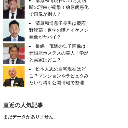
清原和博現在の11月足切
断の理由が衝撃！糖尿病悪化
で画像が別人？
清原和博息子長男は慶応
野球部！退学の噂とイケメン
画像がヤバイ？
長嶋一茂嫁の仁子画像は
元銀座ホステスの美人！学歴
と実家はどこ？
松本人志の自宅現在はど
こ？マンションやラピュタみ
たいな噂を公開情報で整理
直近の人気記事
まだデータがありません。