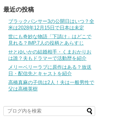
最近の投稿
ブラックパンサー3の公開日はいつ？全
米は2028年12月15日で日本は未定
世にも奇妙な物語「下請け」はどこで
見れる？IMP.7人の役柄とあらすじ
せとゆいかの結婚相手・くまおかりお
は誰？夫もドラマーで活動歴を紹介
メリーベリーラブに原作はある？放送
日・配信先とキャストを紹介
高橋真麻の子供は2人！夫は一般男性で
父は高橋英樹