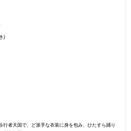
)
き)
の歩行者天国で、ど派手な衣装に身を包み、ひたすら踊り