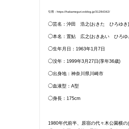
引用：https://hakameguri.exblog.jp/31284342/
◯芸名：沖田 浩之(おきた ひろゆき
◯本名：置鮎 広之(おきあい ひろゆ
◯生年月日：1963年1月7日
◯没年：1999年3月27日(享年36歳)
◯出身地：神奈川県川崎市
◯血液型：A型
◯身長：175cm
1980年代前半、原宿の代々木公園横