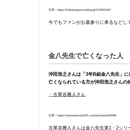
引用：https://hakameguri.exblog.jp/31284342/
今でもファンがお墓参りに来るなどし
金八先生で亡くなった人
沖田浩之さんは「3年B組金八先生」
亡くなられている方が沖田浩之さんの
・古尾谷雅人さん
引用：https://monamona2525.com/archives/44098
古尾谷雅人さんは金八先生第1・2シリ