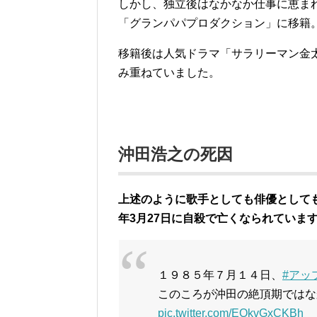
しかし、独立後はなかなか仕事に恵ま
「グランパパプロダクション」に移籍
移籍後は人気ドラマ「サラリーマン金
み重ねていました。
沖田浩之の死因
上述のように歌手としても俳優としても
年3月27日に自殺で亡くなられていま
１９８５年７月１４日、
#アッ
このころが沖田の絶頂期ではな
pic.twitter.com/EQkvGxCKBh