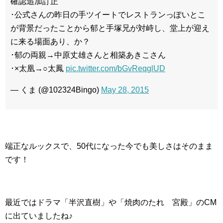
確認追加訂正
･公式さんの昨日の手ツイートでレストランっぽいとこ
が背景だったことから郁と手塚兄が対峙し、堂上が迎え
に来る場面あり、か？
･郁の両親→中原丈雄さんと相築あきこさん
･×太凰→○太鳳
pic.twitter.com/bGvReqglUD
— くま (@102324Bingo)
May 28, 2015
端正なルックスで、50代になった今でも美しさはそのまま
です！
最近ではドラマ「半沢直樹」や「焼肉のたれ 宮殿」のCM
に出ていましたね♪