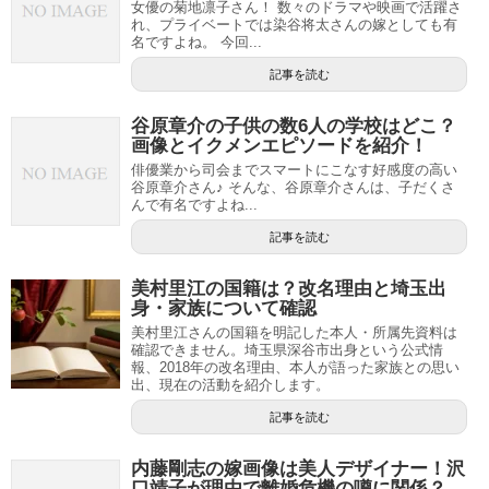
女優の菊地凛子さん！ 数々のドラマや映画で活躍さ
れ、プライベートでは染谷将太さんの嫁としても有
名ですよね。 今回...
記事を読む
谷原章介の子供の数6人の学校はどこ？
画像とイクメンエピソードを紹介！
俳優業から司会までスマートにこなす好感度の高い
谷原章介さん♪ そんな、谷原章介さんは、子だくさ
んで有名ですよね...
記事を読む
美村里江の国籍は？改名理由と埼玉出
身・家族について確認
美村里江さんの国籍を明記した本人・所属先資料は
確認できません。埼玉県深谷市出身という公式情
報、2018年の改名理由、本人が語った家族との思い
出、現在の活動を紹介します。
記事を読む
内藤剛志の嫁画像は美人デザイナー！沢
口靖子が理由で離婚危機の噂に関係？