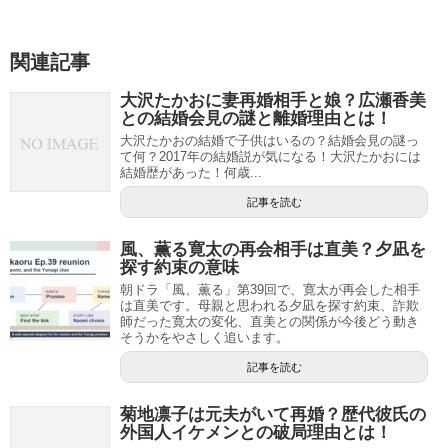
関連記事
大沢たかおに妻再婚相手と娘？広瀬香美
との結婚会見の謎と離婚理由とは！
大沢たかおの結婚で子供はいるの？結婚会見の謎っ
て何？2017年の結婚説が気になる！大沢たかおには
結婚歴があった！何歳...
記事を読む
風、薫る寛太の再会相手は直美？夕凪を
探す約束の意味
朝ドラ「風、薫る」第39回で、寛太が再会した相手
は直美です。母親と思われる夕凪を探す約束、詐欺
師だった寛太の変化、直美との関係が今後どう動き
そうかをやさしく追います。
記事を読む
菊地凛子は元夫がいて再婚？歴代彼氏の
外国人イケメンとの破局理由とは！