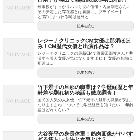
刑事役がすっかりハマり役の俳優・内藤剛志さん♪
その安定した存在感とは裏腹に、プライベート
と“嫁”にまつわる噂は意外と...
記事を読む
レジーナクリニックCM女優は那須ほほ
み！CM歴代女優と出演作品は？
レジーナクリニックの最新CMで眞栄田郷敦さんと共
演する美人女優が気になりますよね！ 女優の名前は
那須ほ...
記事を読む
竹下景子の旦那の職業は？学歴経歴と年
齢差や馴れ初め秘話も徹底調査！
国民的人気の大女優・竹下景子の旦那の職業が気に
なりますよね！ ついでに学歴経歴も知りたい！ 年齢
差はどれくらい？...
記事を読む
大谷亮平の身長体重！筋肉画像がヤバす
ぎる筋トレ方法と食事とは？