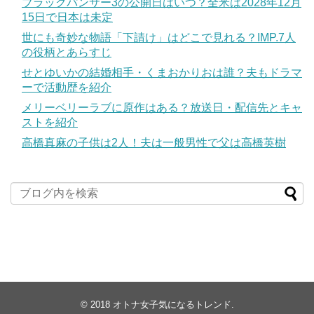
ブラックパンサー3の公開日はいつ？全米は2028年12月
15日で日本は未定
世にも奇妙な物語「下請け」はどこで見れる？IMP.7人
の役柄とあらすじ
せとゆいかの結婚相手・くまおかりおは誰？夫もドラマ
ーで活動歴を紹介
メリーベリーラブに原作はある？放送日・配信先とキャ
ストを紹介
高橋真麻の子供は2人！夫は一般男性で父は高橋英樹
© 2018
オトナ女子気になるトレンド
.