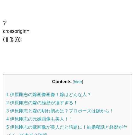
?”
crossorigin=
( || []).({});
Contents
[
hide
]
1
伊原剛志の嫁画像画像！嫁はどんな人？
2
伊原剛志の嫁の経歴が凄すぎる！
3
伊原剛志と嫁の馴れ初めは？プロポーズは嫁から！
4
伊原剛志の元嫁画像も美人！！
5
伊原剛志の嫁画像が美人だと話題に！結婚秘話と経歴がヤ