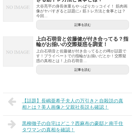
大谷亮平の身長体重もやっぱりカッコイイ！ 筋肉画
像がヤバすぎると話題に♪ 筋トレ方法と食事とは？
今回...
記事を読む
上白石萌音と佐藤健が付き合ってる？指
輪がお揃いの交際疑惑を調査！
上白石萌音と佐藤健が付き合ってるとの噂が話題で
す！プライベートでの指輪がお揃いだとか！交際疑
惑の真相とは！上白石萌音...
記事を読む
【話題】長嶋亜希子夫人の万引きと自殺説の真
相とは？美人画像と父親社長説も確認！
黒柳徹子の自宅はどこ？西麻布の豪邸と南千住
タワマンの真相を確認！