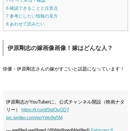
バイって本当？確認
6
確認できることと注意点
7
参考にしたい情報の見方
8
あわせて読みたい
伊原剛志の嫁画像画像！嫁はどんな人？
俳優・伊原剛志さんの嫁がすごいと話題になっています！
伊原剛志がYouTuberに、公式チャンネル開設（映画ナタ
リー）
https://t.co/dt5ldOuGD7
pic.twitter.com/ppYptv9g5M
— wellfed-wellbred (@WellbredWellfed)
February 6,