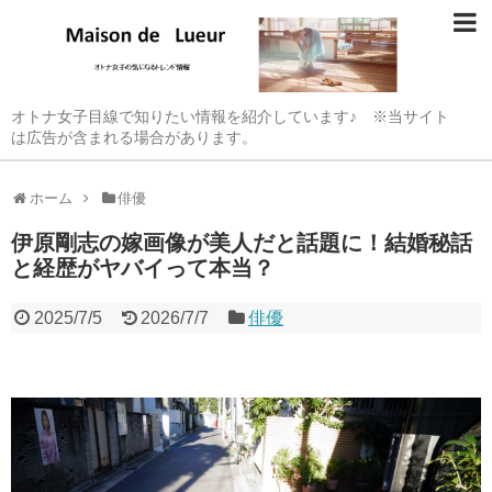
オトナ女子目線で知りたい情報を紹介しています♪ ※当サイト
は広告が含まれる場合があります。
ホーム
俳優
伊原剛志の嫁画像が美人だと話題に！結婚秘話
と経歴がヤバイって本当？
2025/7/5
2026/7/7
俳優