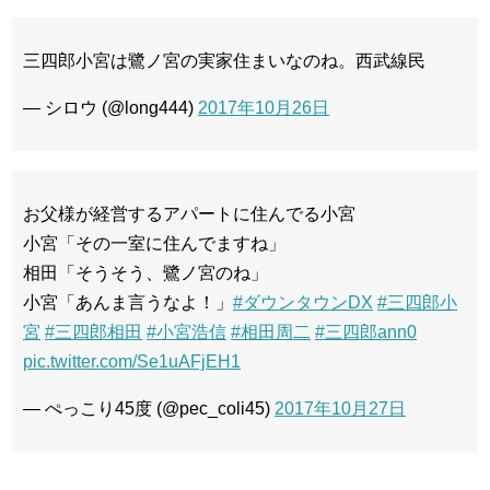
三四郎小宮は鷺ノ宮の実家住まいなのね。西武線民
— シロウ (@long444)
2017年10月26日
お父様が経営するアパートに住んでる小宮
小宮「その一室に住んでますね」
相田「そうそう、鷺ノ宮のね」
小宮「あんま言うなよ！」
#ダウンタウンDX
#三四郎小
宮
#三四郎相田
#小宮浩信
#相田周二
#三四郎ann0
pic.twitter.com/Se1uAFjEH1
— ぺっこり45度 (@pec_coli45)
2017年10月27日