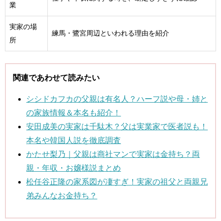
業
実家の場
練馬・鷺宮周辺といわれる理由を紹介
所
関連であわせて読みたい
シシドカフカの父親は有名人？ハーフ説や母・姉と
の家族情報＆本名も紹介！
安田成美の実家は千駄木？父は実業家で医者説も！
本名や韓国人説を徹底調査
かたせ梨乃｜父親は商社マンで実家は金持ち？両
親・年収・お嬢様説まとめ
松任谷正隆の家系図が凄すぎ！実家の祖父と両親兄
弟みんなお金持ち？