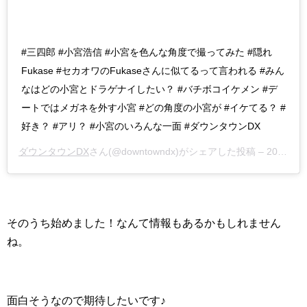
#三四郎 #小宮浩信 #小宮を色んな角度で撮ってみた #隠れ
Fukase #セカオワのFukaseさんに似てるって言われる #みん
なはどの小宮とドラゲナイしたい？ #バチボコイケメン #デ
ートではメガネを外す小宮 #どの角度の小宮が #イケてる？ #
好き？ #アリ？ #小宮のいろんな一面 #ダウンタウンDX
ダウンタウンDX
さん(@downtowndx)がシェアした投稿 –
2018年11月月16日午前3時54分PST
そのうち始めました！なんて情報もあるかもしれません
ね。
面白そうなので期待したいです♪