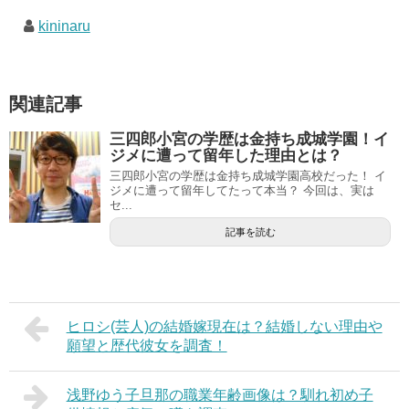
kininaru
関連記事
三四郎小宮の学歴は金持ち成城学園！イ
ジメに遭って留年した理由とは？
三四郎小宮の学歴は金持ち成城学園高校だった！ イ
ジメに遭って留年してたって本当？ 今回は、実は
セ...
記事を読む
ヒロシ(芸人)の結婚嫁現在は？結婚しない理由や
願望と歴代彼女を調査！
浅野ゆう子旦那の職業年齢画像は？馴れ初め子