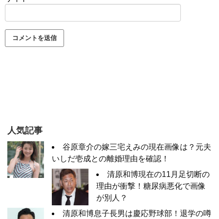
人気記事
谷原章介の嫁三宅えみの現在画像は？元夫
いしだ壱成との離婚理由を確認！
清原和博現在の11月足切断の
理由が衝撃！糖尿病悪化で画像
が別人？
清原和博息子長男は慶応野球部！退学の噂