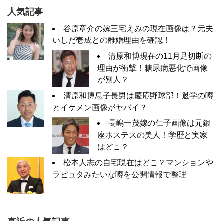
人気記事
谷原章介の嫁三宅えみの現在画像は？元夫
いしだ壱成との離婚理由を確認！
清原和博現在の11月足切断の
理由が衝撃！糖尿病悪化で画像
が別人？
清原和博息子長男は慶応野球部！退学の噂
とイケメン画像がヤバイ？
長嶋一茂嫁の仁子画像は元銀
座ホステスの美人！学歴と実家
はどこ？
松本人志の自宅現在はどこ？マンションや
ラピュタみたいな噂を公開情報で整理