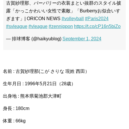
古賀紗理那、バーバリーの衣装まとい抜群のスタイル披
露「かっこかわいい女性で素敵」「Burberryお似合いす
ぎます」| ORICON NEWS
#volleyball
#Paris2024
#svleague
#vleague
#zennippon
https://t.co/cP16n5biZo
— 排球博客 (@haikyublog)
September 1, 2024
名前 : 古賀紗理那(こが さりな 現姓 西田）
生年月日 : 1996年5月21日（28歳）
出身地 : 熊本県菊池郡大津町
身長 : 180cm
体重 : 66kg