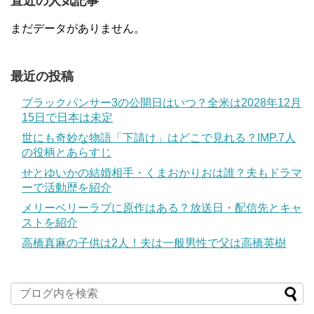
直近の人気記事
まだデータがありません。
最近の投稿
ブラックパンサー3の公開日はいつ？全米は2028年12月
15日で日本は未定
世にも奇妙な物語「下請け」はどこで見れる？IMP.7人
の役柄とあらすじ
せとゆいかの結婚相手・くまおかりおは誰？夫もドラマ
ーで活動歴を紹介
メリーベリーラブに原作はある？放送日・配信先とキャ
ストを紹介
高橋真麻の子供は2人！夫は一般男性で父は高橋英樹