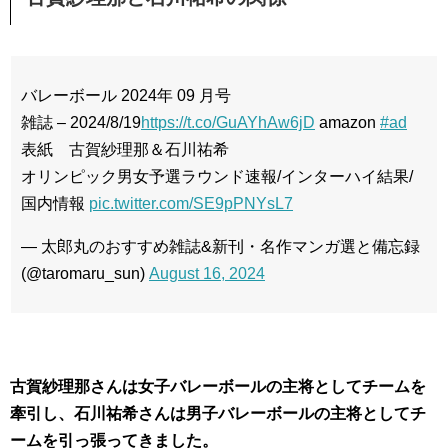
バレーボール 2024年 09 月号
雑誌 – 2024/8/19
https://t.co/GuAYhAw6jD
amazon
#ad
表紙 古賀紗理那＆石川祐希
オリンピック男女予選ラウンド速報/インターハイ結果/
国内情報
pic.twitter.com/SE9pPNYsL7
— 太郎丸のおすすめ雑誌&新刊・名作マンガ選と備忘録
(@taromaru_sun)
August 16, 2024
古賀紗理那さんは女子バレーボールの主将としてチームを
牽引し、石川祐希さんは男子バレーボールの主将としてチ
ームを引っ張ってきました。