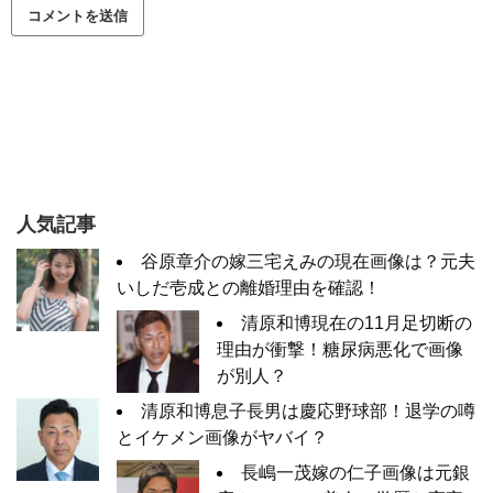
人気記事
谷原章介の嫁三宅えみの現在画像は？元夫
いしだ壱成との離婚理由を確認！
清原和博現在の11月足切断の
理由が衝撃！糖尿病悪化で画像
が別人？
清原和博息子長男は慶応野球部！退学の噂
とイケメン画像がヤバイ？
長嶋一茂嫁の仁子画像は元銀