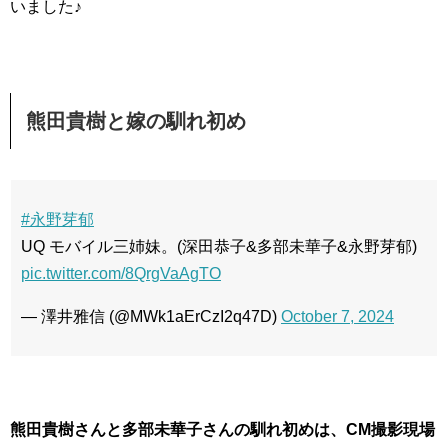
いました♪
熊田貴樹と嫁の馴れ初め
#永野芽郁
UQ モバイル三姉妹。(深田恭子&多部未華子&永野芽郁)
pic.twitter.com/8QrgVaAgTO
— 澤井雅信 (@MWk1aErCzI2q47D)
October 7, 2024
熊田貴樹さんと多部未華子さんの馴れ初めは、CM撮影現場