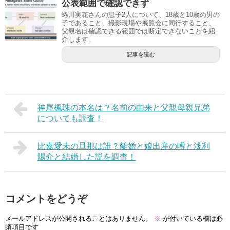
公表範囲で確認できず
蜷川実花さんの息子2人について、18歳と10歳の男の
子であること、撮影現場や展覧会に同行すること、
父親名は確認できる範囲では断定できないことを紹
介します。
記事を読む
神尾楓珠の本名は？名前の由来と父親母親兄弟
についても調査！
比嘉愛未の旦那は誰？離婚と娘出産の噂と浅利
陽介と結婚した説を調査！
コメントをどうぞ
メールアドレスが公開されることはありません。
※
が付いている欄は必
須項目です