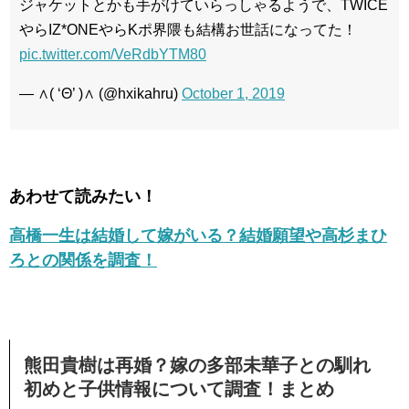
ジャケットとかも手がけていらっしゃるようで、TWICE
やらIZ*ONEやらKポ界隈も結構お世話になってた！
pic.twitter.com/VeRdbYTM80
— ∧( ‘Θ’ )∧ (@hxikahru)
October 1, 2019
あわせて読みたい！
高橋一生は結婚して嫁がいる？結婚願望や高杉まひ
ろとの関係を調査！
熊田貴樹は再婚？嫁の多部未華子との馴れ
初めと子供情報について調査！まとめ