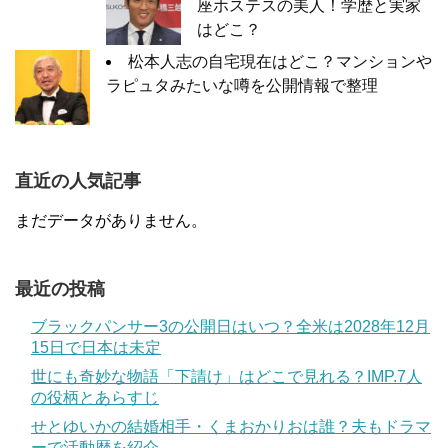
座ホステスの美人！学歴と実家
はどこ？
松本人志の自宅現在はどこ？マンションや
ラピュタみたいな噂を公開情報で整理
直近の人気記事
まだデータがありません。
最近の投稿
ブラックパンサー3の公開日はいつ？全米は2028年12月
15日で日本は未定
世にも奇妙な物語「下請け」はどこで見れる？IMP.7人
の役柄とあらすじ
せとゆいかの結婚相手・くまおかりおは誰？夫もドラマ
ーで活動歴を紹介