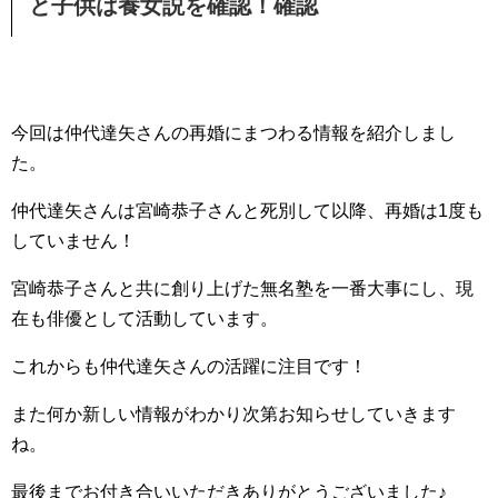
と子供は養女説を確認！確認
今回は
仲代達矢さんの再婚
にまつわる情報を紹介しまし
た。
仲代達矢さんは宮崎恭子さんと死別して以降、再婚は1度も
していません！
宮崎恭子さんと共に創り上げた無名塾を一番大事にし、現
在も俳優として活動しています。
これからも仲代達矢さんの活躍に注目です！
また何か新しい情報がわかり次第お知らせしていきます
ね。
最後までお付き合いいただきありがとうございました♪