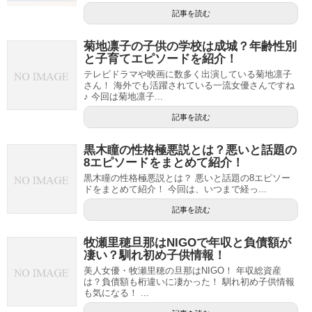
記事を読む
菊地凛子の子供の学校は成城？年齢性別
と子育てエピソードを紹介！
テレビドラマや映画に数多く出演している菊地凛子
さん！ 海外でも活躍されている一流女優さんですね
♪ 今回は菊地凛子...
記事を読む
黒木瞳の性格極悪説とは？悪いと話題の
8エピソードをまとめて紹介！
黒木瞳の性格極悪説とは？ 悪いと話題の8エピソー
ドをまとめて紹介！ 今回は、いつまで経っ...
記事を読む
牧瀬里穂旦那はNIGOで年収と負債額が
凄い？馴れ初め子供情報！
美人女優・牧瀬里穂の旦那はNIGO！ 年収総資産
は？負債額も桁違いに凄かった！ 馴れ初め子供情報
も気になる！ ...