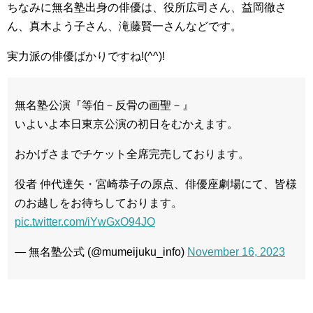
ちなみに無名塾出身の俳優は、役所広司さん、益岡徹さ
ん、真木よう子さん、滝藤賢一さんなどです。
実力派の俳優ばかりですね!(^^)!
無名塾公演『等伯－反骨の画聖－』
いよいよ本日東京公演の初日をむかえます。
おかげさまでチケット全席完売しております。
役者 仲代達矢・宮崎恭子の原点、俳優座劇場にて、皆様
のお越しをお待ちしております。
pic.twitter.com/iYwGxO94JO
— 無名塾公式 (@mumeijuku_info)
November 16, 2023