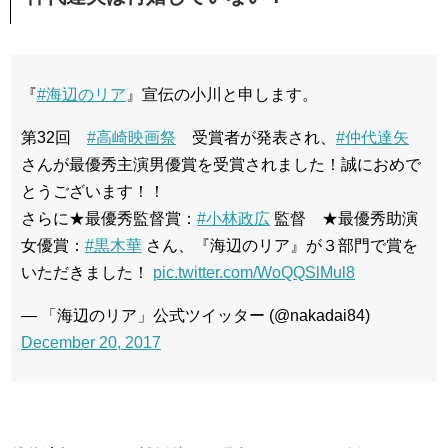
『
#海辺のリア
』宣伝の小川と申します。
第32回
#高崎映画祭
受賞者が発表され、
#仲代達矢
さんが最優秀主演男優賞を受賞されました！誠におめで
とうございます！！
さらに★最優秀監督賞：
#小林政広
監督 ★最優秀助演
女優賞：
#黒木華
さん、『海辺のリア』が３部門で賞を
いただきました！
pic.twitter.com/WoQQSlMul8
— 「海辺のリア」公式ツイッター (@nakadai84)
December 20, 2017