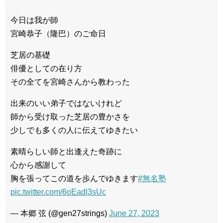
今日は我が師
宮崎恭子（隆巴）のご命日
芝居の基礎
俳優としての在り方
その全てを宮崎さんから教わった
出来のいい弟子ではないけれど
師から受け取った芝居の豊かさを
少しでも多くの人に伝えてゆきたい
素晴らしい師と出逢えた奇跡に
心から感謝して
胸を張ってこの道を歩んでゆきます
#無名塾
pic.twitter.com/6oEadl3sUc
— 本郷 弦 (@gen27strings)
June 27, 2023