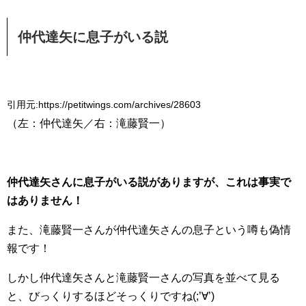
仲代達矢に息子がいる説
引用元:https://petitwings.com/archives/28603
（左：仲代達矢／右：滝藤賢一）
仲代達矢さんに息子がいる説がありますが、これは事実で
はありません！
また、滝藤賢一さんが仲代達矢さんの息子という噂も偽情
報です！
しかし仲代達矢さんと滝藤賢一さんの写真を並べて見る
と、びっくりするほどそっくりですね(;’∀’)