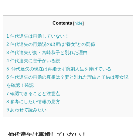
Contents
[
hide
]
1
仲代達矢は再婚していない！
2
仲代達矢の再婚説の出所は“養女”との関係
3
仲代達矢が妻・宮崎恭子と別れた理由
4
仲代達矢に息子がいる説
5
仲代達矢の現在は再婚せず演劇人生を捧げている
6
仲代達矢の再婚の真相は？妻と別れた理由と子供は養女説
を確認！確認
7
確認できることと注意点
8
参考にしたい情報の見方
9
あわせて読みたい
仲代達矢は再婚していない！