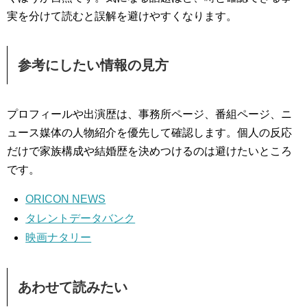
実を分けて読むと誤解を避けやすくなります。
参考にしたい情報の見方
プロフィールや出演歴は、事務所ページ、番組ページ、ニ
ュース媒体の人物紹介を優先して確認します。個人の反応
だけで家族構成や結婚歴を決めつけるのは避けたいところ
です。
ORICON NEWS
タレントデータバンク
映画ナタリー
あわせて読みたい