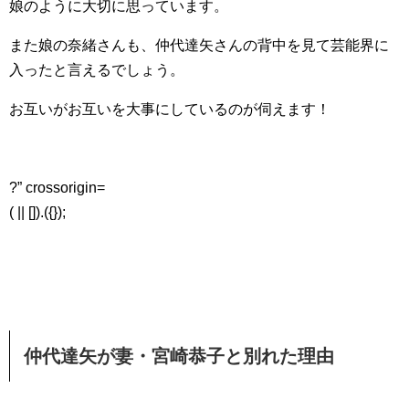
娘のように大切に思っています。
また娘の奈緒さんも、仲代達矢さんの背中を見て芸能界に
入ったと言えるでしょう。
お互いがお互いを大事にしているのが伺えます！
?” crossorigin=
( || []).({});
仲代達矢が妻・宮崎恭子と別れた理由