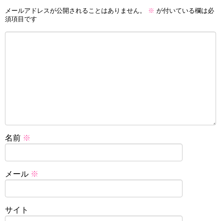
メールアドレスが公開されることはありません。
※
が付いている欄は必
須項目です
名前
※
メール
※
サイト