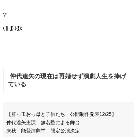
?”
( || []).({});
仲代達矢の現在は再婚せず演劇人生を捧げ
ている
【肝っ玉おっ母と子供たち 公開制作発表12/25】
仲代達矢主演 無名塾による舞台
来秋 能登演劇堂 限定公演決定