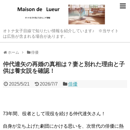
オトナ女子目線で知りたい情報を紹介しています♪ ※当サイト
は広告が含まれる場合があります。
ホーム
俳優
仲代達矢の再婚の真相は？妻と別れた理由と子
供は養女説を確認！
2025/5/21
2026/7/7
俳優
73年間、役者として現役を続ける
仲代達矢さん！
自身が立ち上げた劇団にかける思いを、次世代の俳優に熱