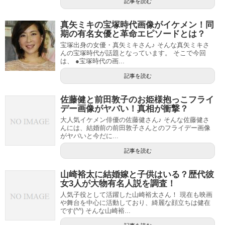
記事を読む
真矢ミキの宝塚時代画像がイケメン！同
期の有名女優と革命エピソードとは？
宝塚出身の女優・真矢ミキさん♪ そんな真矢ミキさ
んの宝塚時代が話題となっています。 そこで今回
は、 ●宝塚時代の画...
記事を読む
佐藤健と前田敦子のお姫様抱っこフライ
デー画像がヤバい！真相が衝撃？
大人気イケメン俳優の佐藤健さん♪ そんな佐藤健さ
んには、結婚前の前田敦子さんとのフライデー画像
がヤバいと今だに...
記事を読む
山崎裕太に結婚嫁と子供はいる？歴代彼
女3人が大物有名人説を調査！
人気子役として活躍した山崎裕太さん！ 現在も映画
や舞台を中心に活動しており、綺麗な顔立ちは健在
です(^^) そんな山崎裕...