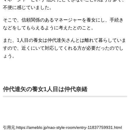
不便に感じていました。
そこで、信頼関係のあるマネージャーを養女にし、手続き
などをしてもらえるように考えたとのこと。
また、1人目の養女は仲代達矢さんとは離れて暮らしていま
すので、近くにいて対応してくれる方が必要だったのでし
ょう。
仲代達矢の養女1人目は仲代奈緒
引用元:https://ameblo.jp/nao-style-room/entry-11837759931.html