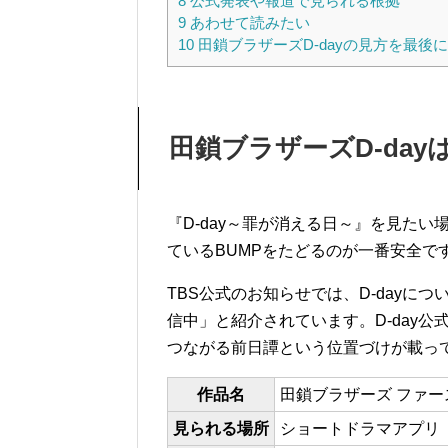
8
公式発表や報道で見られる根拠
9
あわせて読みたい
10
田鎖ブラザーズD-dayの見方を最後
田鎖ブラザーズD-da
『D-day～罪が消える日～』を見たい
ているBUMPをたどるのが一番安全で
TBS公式のお知らせでは、D-dayに
信中」と紹介されています。D-day
つながる前日譚という位置づけが載っ
作品名
田鎖ブラザーズ ファー
見られる場所
ショートドラマアプリ「