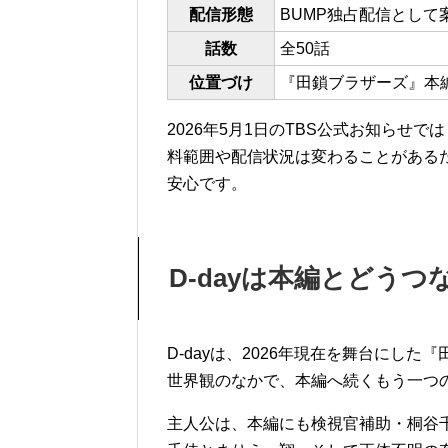
配信形態
BUMP独占配信として
話数
全50話
位置づけ
『田鎖ブラザーズ』本
2026年5月1日のTBS公式お知らせ
料範囲や配信状況は変わることがあるた
安心です。
D-dayは本編とどうつ
D-dayは、2026年現在を舞台にし
世界観のなかで、本編へ続くもう一つ
主人公は、本編にも検視官補助・桐谷千