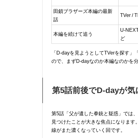
田鎖ブラザーズ本編の最新
TVer /
話
U-NEXT
本編を続けて追う
ど
「D-dayを見ようとしてTVerを探
ので、まずD-dayなのか本編なのか
第5話前後でD-dayが
第5話「父が遺した拳銃と疑惑」では
見つけたことが大きな焦点になります
線がまた濃くなっていく回です。