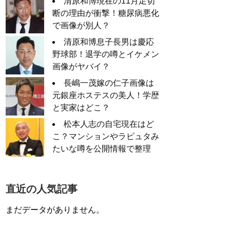
清原和博現在の11月足切
断の理由が衝撃！糖尿病悪化
で画像が別人？
清原和博息子長男は慶応
野球部！退学の噂とイケメン
画像がヤバイ？
長嶋一茂嫁の仁子画像は
元銀座ホステスの美人！学歴
と実家はどこ？
松本人志の自宅現在はど
こ？マンションやラピュタみ
たいな噂を公開情報で整理
直近の人気記事
まだデータがありません。