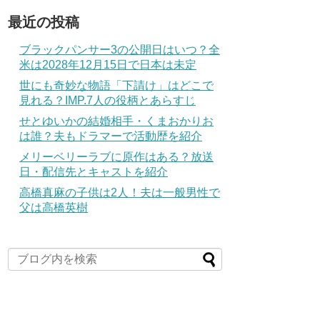
最近の投稿
ブラックパンサー3の公開日はいつ？全
米は2028年12月15日で日本は未定
世にも奇妙な物語「下請け」はどこで
見れる？IMP.7人の役柄とあらすじ
せとゆいかの結婚相手・くまおかりお
は誰？夫もドラマーで活動歴を紹介
メリーベリーラブに原作はある？放送
日・配信先とキャストを紹介
高橋真麻の子供は2人！夫は一般男性で
父は高橋英樹