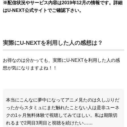
※配信状況やサービス内容は2019年12月の情報です。詳細
はU-NEXT公式サイトでご確認下さい。
実際にU-NEXTを利用した人の感想は？
お得なのは分かっても、実際にU-NEXTを利用した人の感
想が気になりますよね！！
本当にこんなに夢中になってアニメ見たのは久しぶりだ
ったからスタミュにまだ触れたことない人は是非ユーネ
クの1ヶ月無料体験で視聴してみてほしい。私は期限切
れるまで2周目3周目と視聴を続けたい……