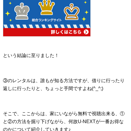
という結論に至りました！
③のレンタルは、誰もが知る方法ですが、借りに行ったり
返しに行ったりと、ちょっと手間ですよね(^_^;)
そこで、ここからは、家にいながら無料で視聴出来る、①
と②の方法を掘り下げながら、何故U-NEXTが一番お得な
のかについて紹介していきます♪