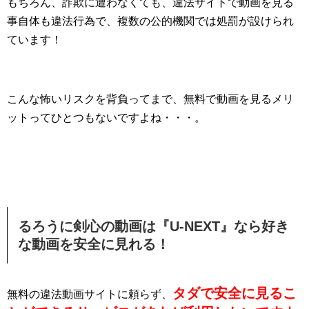
もちろん、詐欺に遭わなくても、違法サイトで動画を見る
事自体も違法行為で、複数の公的機関では処罰が設けられ
ています！
こんな怖いリスクを背負ってまで、無料で動画を見るメリ
ットってひとつもないですよね・・・。
るろうに剣心の動画は『U-NEXT』なら好き
な動画を安全に見れる！
タダで
安全に見るこ
無料の違法動画サイトに頼らず、