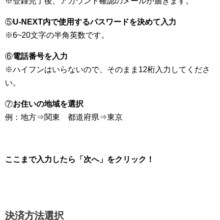
※登録完了後、アカウント確認のメールが届きます。
⑤
U-NEXT内で使用するパスワードを決めて入力
※6~20文字の半角英数です。
⑥
電話番号を入力
※ハイフンはいらないので、そのまま12桁入力してくださ
い。
⑦
お住いの地域を選択
例：地方⇒関東 都道府県⇒東京
ここまで入力したら「次へ」をクリック！
決済方法選択