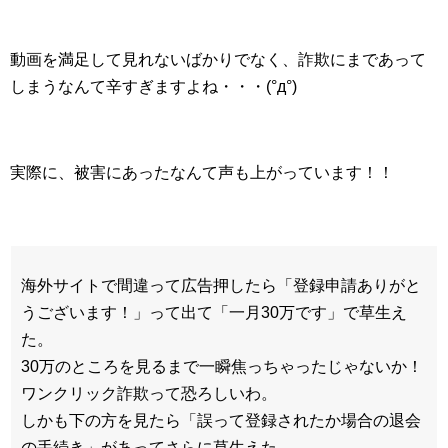
動画を満足して見れないばかりでなく、詐欺にまであって
しまうなんて辛すぎますよね・・・(°д°)
実際に、被害にあったなんて声も上がっています！！
海外サイトで間違って広告押したら「登録申請ありがと
うございます！」って出て「一月30万です」で草生え
た。
30万のところを見るまで一瞬焦っちゃったじゃないか！
ワンクリック詐欺って恐ろしいわ。
しかも下の方を見たら「誤って登録されたか場合の退会
の手続き」があってさらに草生えた。