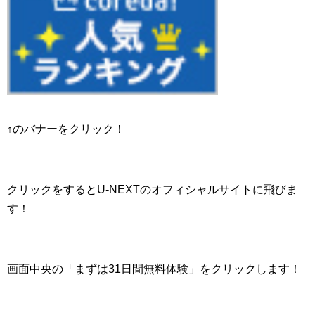
↑のバナーをクリック！
クリックをするとU-NEXTのオフィシャルサイトに飛びま
す！
画面中央の「まずは31日間無料体験」をクリックします！