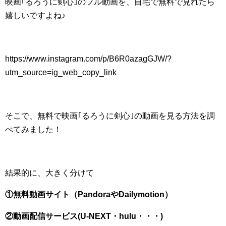
映画｢るろうに剣心｣のフル動画を、自宅で無料で見れたら
嬉しいですよね♪
https://www.instagram.com/p/B6R0azagGJW/?
utm_source=ig_web_copy_link
そこで、無料で映画｢るろうに剣心｣の動画を見る方法を調
べてみました！
結果的に、大きく分けて
①無料動画サイト（PandoraやDailymotion）
②動画配信サービス(U-NEXT・hulu・・・)