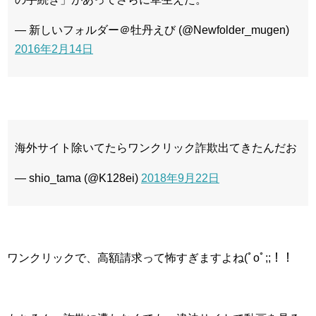
— 新しいフォルダー＠牡丹えび (@Newfolder_mugen)
2016年2月14日
海外サイト除いてたらワンクリック詐欺出てきたんだお
— shio_tama (@K128ei)
2018年9月22日
ワンクリックで、高額請求って怖すぎますよね(ﾟoﾟ;;！！