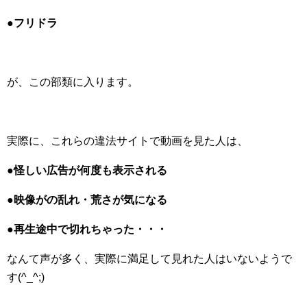
●フリドラ
が、この部類に入ります。
実際に、これらの違法サイトで動画を見た人は、
●怪しい広告が何度も表示される
●映像がの乱れ・荒さが気になる
●再生途中で切れちゃった・・・
なんて声が多く、実際に満足して見れた人はいないようで
す(^_^;)