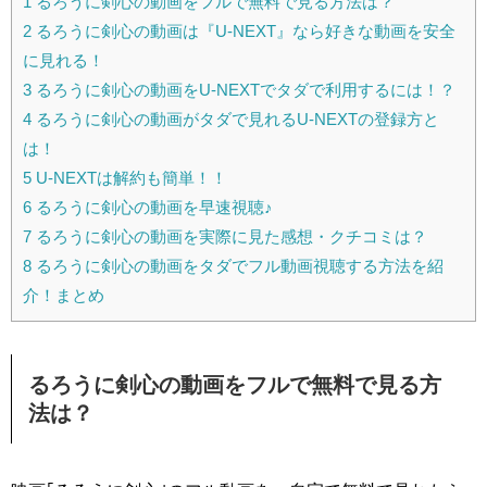
1
るろうに剣心の動画をフルで無料で見る方法は？
2
るろうに剣心の動画は『U-NEXT』なら好きな動画を安全
に見れる！
3
るろうに剣心の動画をU-NEXTでタダで利用するには！？
4
るろうに剣心の動画がタダで見れるU-NEXTの登録方と
は！
5
U-NEXTは解約も簡単！！
6
るろうに剣心の動画を早速視聴♪
7
るろうに剣心の動画を実際に見た感想・クチコミは？
8
るろうに剣心の動画をタダでフル動画視聴する方法を紹
介！まとめ
るろうに剣心の動画をフルで無料で見る方
法は？