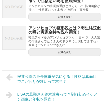
凄くて性格悪い噂を徹底調査！
アンボヒョンの身長体重はどれくらい？ 筋肉画像が
凄い！ 性格悪いって本当？ 今回は、高身長...
記事を読む
アンソヒョプの整形説とは？羽生結弦似
の噂と実家金持ち説を調査！
韓流アイドルのアンソヒョプさん！ 日本でも大人気
の俳優さんでたくさんのドラマに出演してますね♪
今回はアンヒョソプさんに...
記事を読む
桜井和寿の身長体重が気になる！性格は真面目
でこだわりが凄いって本当？
LiSAの旦那さん鈴木達央って？馴れ初めイケメ
ン画像と年収を調査！