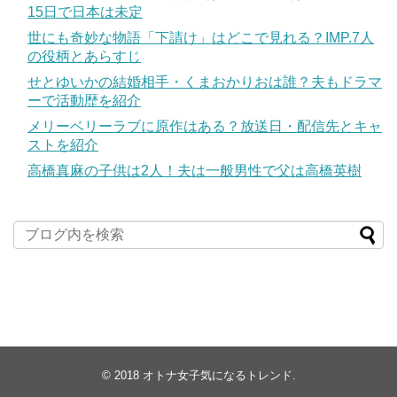
15日で日本は未定
世にも奇妙な物語「下請け」はどこで見れる？IMP.7人
の役柄とあらすじ
せとゆいかの結婚相手・くまおかりおは誰？夫もドラマ
ーで活動歴を紹介
メリーベリーラブに原作はある？放送日・配信先とキャ
ストを紹介
高橋真麻の子供は2人！夫は一般男性で父は高橋英樹
© 2018
オトナ女子気になるトレンド
.