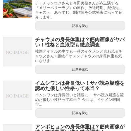
チ・チャンウクさんと今田美桜さんがW主演する
『メリーベリーラブ』の原作、放送時期、配信先、
キャスト、あらすじ、制作陣を公式発表に沿って紹
介します。
記事を読む
チャウヌの身長体重は？筋肉画像がヤバ
い！性格と血液型も徹底調査
韓国アイドルの中でも一番のイケメンと言われるチ
ャウヌさん♪ 超絶イケメンチャウヌの身長体重も気
になりま...
記事を読む
イムシワンは身長低い！サバ読み疑惑を
認めた優しい性格って本当？
イムシワンは身長低いと話題に！ サバ読み疑惑を認
めた優しい性格って本当？ 今回は、イケメン韓国
俳...
記事を読む
アンボヒョンの身長体重は？筋肉画像が