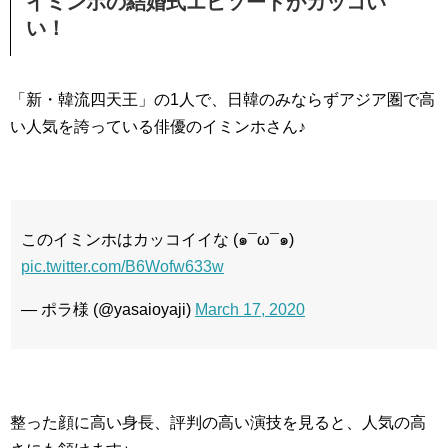
イミンホの結婚式エピソードがカッコい
い！
「新・韓流四天王」の1人で、日韓のみならずアジア圏で高
い人気を誇っている俳優のイミンホさん♪
このイミンホはカッコイイな (๑¯ω¯๑)
pic.twitter.com/B6Wofw633w
— ポラ様 (@yasaioyaji)
March 17, 2020
整った顔に高い身長、評判の高い演技を見ると、人気の高