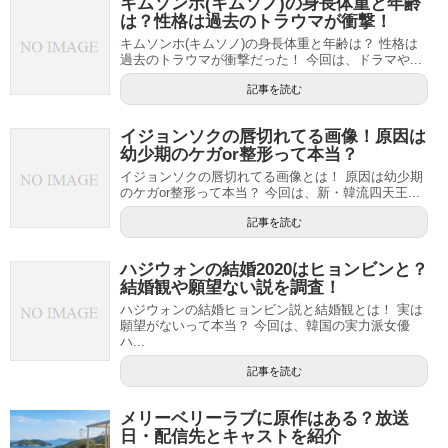
キムソンホ(キムソノ)の身長体重と年齢
は？性格は過去のトラウマが衝撃！
キムソンホ(キムソノ)の身長体重と年齢は？ 性格は
過去のトラウマが衝撃だった！ 今回は、ドラマや...
記事を読む
イジョンソクの唇切れてる画像！原因は
幼少期のケガor整形って本当？
イジョンソクの唇切れてる画像とは！ 原因は幼少期
のケガor整形って本当？ 今回は、新・韓流四天王...
記事を読む
ハジウォンの結婚2020はヒョンビンと？
結婚観や願望ない説を調査！
ハジウォンの結婚ヒョンビン説と結婚観とは！ 実は
願望がないって本当？ 今回は、韓国の実力派女優
ハ...
記事を読む
メリーベリーラブに原作はある？放送
日・配信先とキャストを紹介