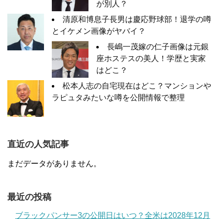
が別人？
清原和博息子長男は慶応野球部！退学の噂
とイケメン画像がヤバイ？
長嶋一茂嫁の仁子画像は元銀
座ホステスの美人！学歴と実家
はどこ？
松本人志の自宅現在はどこ？マンションや
ラピュタみたいな噂を公開情報で整理
直近の人気記事
まだデータがありません。
最近の投稿
ブラックパンサー3の公開日はいつ？全米は2028年12月