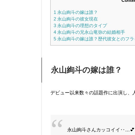
Conte
1
永山絢斗の嫁は誰？
2
永山絢斗の彼女現在
3
永山絢斗の理想のタイプ
4
永山絢斗の兄永山竜弥の結婚相手
5
永山絢斗の嫁は誰？歴代彼女とのフラ
永山絢斗の嫁は誰？
デビュー以来数々の話題作に出演し、
永山絢斗さんカッコイイ‥…💕