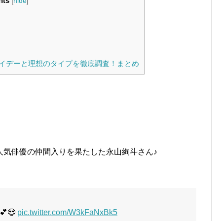
nts
[
hide
]
イデーと理想のタイプを徹底調査！まとめ
人気俳優の仲間入りを果たした永山絢斗さん♪
😍
pic.twitter.com/W3kFaNxBk5