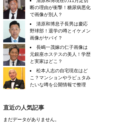
清原和博現在の11月足切
断の理由が衝撃！糖尿病悪化
で画像が別人？
清原和博息子長男は慶応
野球部！退学の噂とイケメン
画像がヤバイ？
長嶋一茂嫁の仁子画像は
元銀座ホステスの美人！学歴
と実家はどこ？
松本人志の自宅現在はど
こ？マンションやラピュタみ
たいな噂を公開情報で整理
直近の人気記事
まだデータがありません。