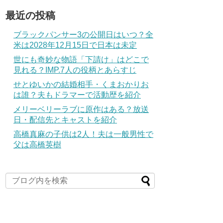
最近の投稿
ブラックパンサー3の公開日はいつ？全
米は2028年12月15日で日本は未定
世にも奇妙な物語「下請け」はどこで
見れる？IMP.7人の役柄とあらすじ
せとゆいかの結婚相手・くまおかりお
は誰？夫もドラマーで活動歴を紹介
メリーベリーラブに原作はある？放送
日・配信先とキャストを紹介
高橋真麻の子供は2人！夫は一般男性で
父は高橋英樹