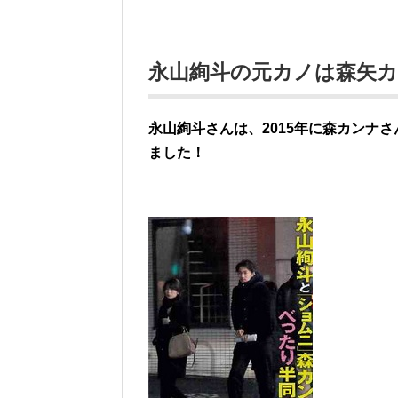
永山絢斗の元カノは森矢
永山絢斗さんは、2015年に森カンナ
ました！