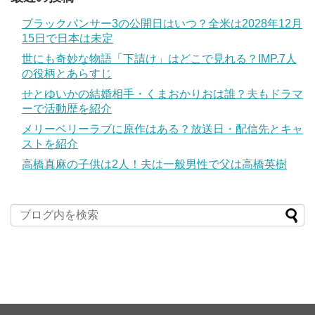
ブラックパンサー3の公開日はいつ？全米は2028年12月
15日で日本は未定
世にも奇妙な物語「下請け」はどこで見れる？IMP.7人
の役柄とあらすじ
せとゆいかの結婚相手・くまおかりおは誰？夫もドラマ
ーで活動歴を紹介
メリーベリーラブに原作はある？放送日・配信先とキャ
ストを紹介
高橋真麻の子供は2人！夫は一般男性で父は高橋英樹