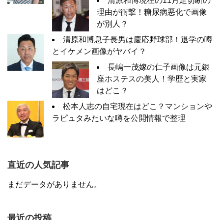
清原和博現在の11月足切断の
理由が衝撃！糖尿病悪化で画像
が別人？
清原和博息子長男は慶応野球部！退学の噂
とイケメン画像がヤバイ？
長嶋一茂嫁の仁子画像は元銀
座ホステスの美人！学歴と実家
はどこ？
松本人志の自宅現在はどこ？マンションや
ラピュタみたいな噂を公開情報で整理
直近の人気記事
まだデータがありません。
最近の投稿