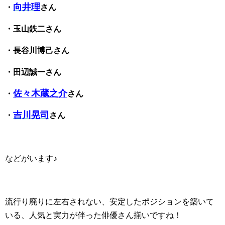
向井理
・
さん
・玉山鉄二さん
・長谷川博己さん
・田辺誠一さん
佐々木蔵之介
・
さん
吉川晃司
・
さん
などがいます♪
流行り廃りに左右されない、安定したポジションを築いて
いる、人気と実力が伴った俳優さん揃いですね！