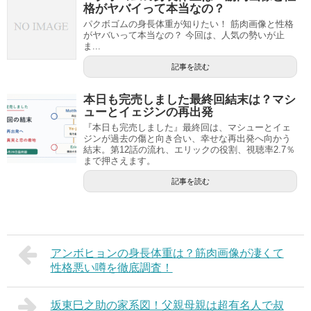
格がヤバイって本当なの？
パクボゴムの身長体重が知りたい！ 筋肉画像と性格
がヤバいって本当なの？ 今回は、人気の勢いが止
ま...
記事を読む
本日も完売しました最終回結末は？マシ
ューとイェジンの再出発
『本日も完売しました』最終回は、マシューとイェ
ジンが過去の傷と向き合い、幸せな再出発へ向かう
結末。第12話の流れ、エリックの役割、視聴率2.7％
まで押さえます。
記事を読む
アンボヒョンの身長体重は？筋肉画像が凄くて
性格悪い噂を徹底調査！
坂東巳之助の家系図！父親母親は超有名人で叔