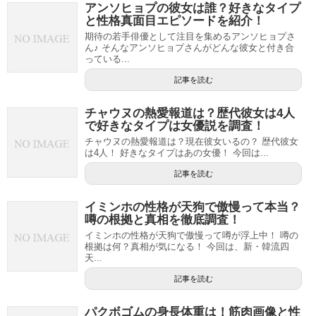
アンソヒョプの彼女は誰？好きなタイプ
と性格真面目エピソードを紹介！
期待の若手俳優として注目を集めるアンソヒョプさ
ん♪ そんなアンソヒョプさんがどんな彼女と付き合
っている...
記事を読む
チャウヌの熱愛報道は？歴代彼女は4人
で好きなタイプは女優説を調査！
チャウヌの熱愛報道は？現在彼女いるの？ 歴代彼女
は4人！ 好きなタイプはあの女優！ 今回は...
記事を読む
イミンホの性格が天狗で傲慢って本当？
噂の根拠と真相を徹底調査！
イミンホの性格が天狗で傲慢って噂が浮上中！ 噂の
根拠は何？真相が気になる！ 今回は、新・韓流四
天...
記事を読む
パクボゴムの身長体重は！筋肉画像と性