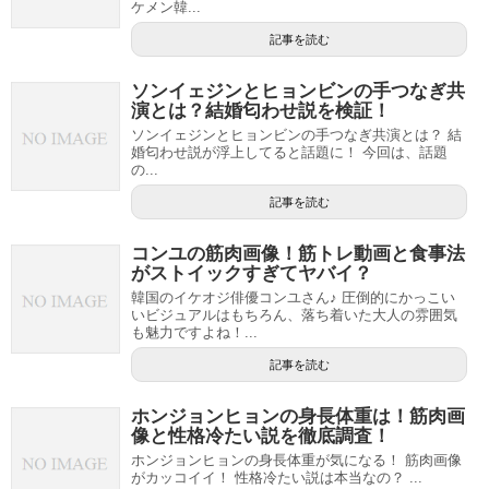
ケメン韓...
記事を読む
ソンイェジンとヒョンビンの手つなぎ共
演とは？結婚匂わせ説を検証！
ソンイェジンとヒョンビンの手つなぎ共演とは？ 結
婚匂わせ説が浮上してると話題に！ 今回は、話題
の...
記事を読む
コンユの筋肉画像！筋トレ動画と食事法
がストイックすぎてヤバイ？
韓国のイケオジ俳優コンユさん♪ 圧倒的にかっこい
いビジュアルはもちろん、落ち着いた大人の雰囲気
も魅力ですよね！...
記事を読む
ホンジョンヒョンの身長体重は！筋肉画
像と性格冷たい説を徹底調査！
ホンジョンヒョンの身長体重が気になる！ 筋肉画像
がカッコイイ！ 性格冷たい説は本当なの？ ...