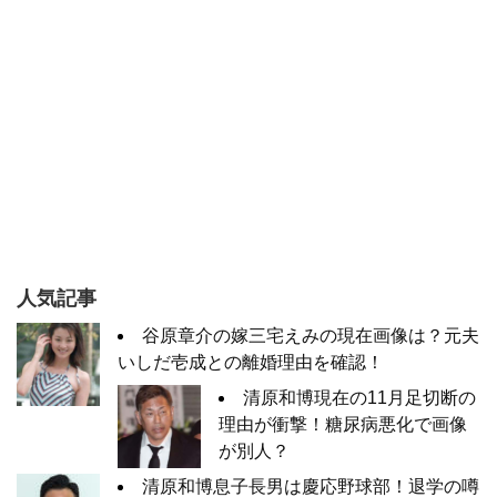
人気記事
谷原章介の嫁三宅えみの現在画像は？元夫
いしだ壱成との離婚理由を確認！
清原和博現在の11月足切断の
理由が衝撃！糖尿病悪化で画像
が別人？
清原和博息子長男は慶応野球部！退学の噂