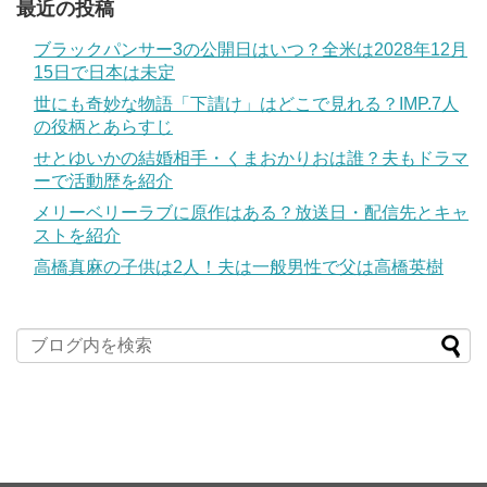
最近の投稿
ブラックパンサー3の公開日はいつ？全米は2028年12月
15日で日本は未定
世にも奇妙な物語「下請け」はどこで見れる？IMP.7人
の役柄とあらすじ
せとゆいかの結婚相手・くまおかりおは誰？夫もドラマ
ーで活動歴を紹介
メリーベリーラブに原作はある？放送日・配信先とキャ
ストを紹介
高橋真麻の子供は2人！夫は一般男性で父は高橋英樹