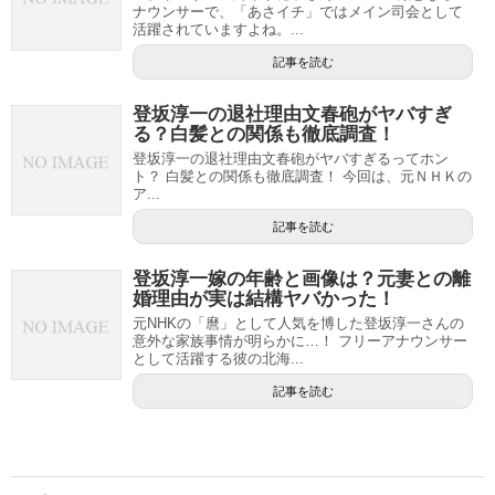
ナウンサーで、「あさイチ」ではメイン司会として
活躍されていますよね。...
記事を読む
登坂淳一の退社理由文春砲がヤバすぎ
る？白髪との関係も徹底調査！
登坂淳一の退社理由文春砲がヤバすぎるってホン
ト？ 白髪との関係も徹底調査！ 今回は、元ＮＨＫの
ア...
記事を読む
登坂淳一嫁の年齢と画像は？元妻との離
婚理由が実は結構ヤバかった！
元NHKの「麿」として人気を博した登坂淳一さんの
意外な家族事情が明らかに…！ フリーアナウンサー
として活躍する彼の北海...
記事を読む