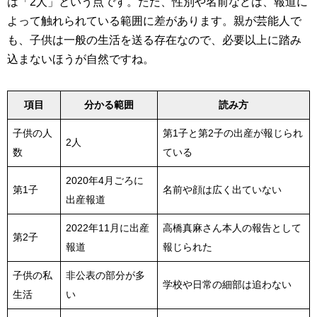
は「2人」という点です。ただ、性別や名前などは、報道に
よって触れられている範囲に差があります。親が芸能人で
も、子供は一般の生活を送る存在なので、必要以上に踏み
込まないほうが自然ですね。
項目
分かる範囲
読み方
子供の人
第1子と第2子の出産が報じられ
2人
数
ている
2020年4月ごろに
第1子
名前や顔は広く出ていない
出産報道
2022年11月に出産
高橋真麻さん本人の報告として
第2子
報道
報じられた
子供の私
非公表の部分が多
学校や日常の細部は追わない
生活
い