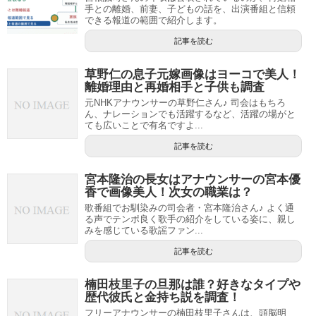
手との離婚、前妻、子どもの話を、出演番組と信頼
できる報道の範囲で紹介します。
記事を読む
草野仁の息子元嫁画像はヨーコで美人！
離婚理由と再婚相手と子供も調査
元NHKアナウンサーの草野仁さん♪ 司会はもちろ
ん、ナレーションでも活躍するなど、活躍の場がと
ても広いことで有名ですよ...
記事を読む
宮本隆治の長女はアナウンサーの宮本優
香で画像美人！次女の職業は？
歌番組でお馴染みの司会者・宮本隆治さん♪ よく通
る声でテンポ良く歌手の紹介をしている姿に、親し
みを感じている歌謡ファン...
記事を読む
楠田枝里子の旦那は誰？好きなタイプや
歴代彼氏と金持ち説を調査！
フリーアナウンサーの楠田枝里子さんは、頭脳明