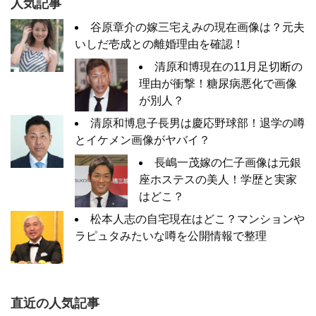
人気記事
谷原章介の嫁三宅えみの現在画像は？元夫
いしだ壱成との離婚理由を確認！
清原和博現在の11月足切断の
理由が衝撃！糖尿病悪化で画像
が別人？
清原和博息子長男は慶応野球部！退学の噂
とイケメン画像がヤバイ？
長嶋一茂嫁の仁子画像は元銀
座ホステスの美人！学歴と実家
はどこ？
松本人志の自宅現在はどこ？マンションや
ラピュタみたいな噂を公開情報で整理
直近の人気記事