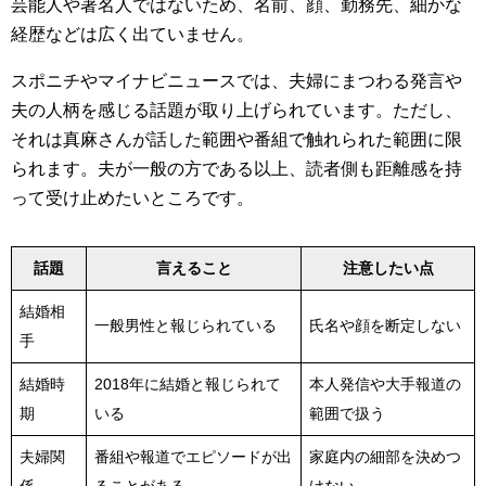
芸能人や著名人ではないため、名前、顔、勤務先、細かな
経歴などは広く出ていません。
スポニチやマイナビニュースでは、夫婦にまつわる発言や
夫の人柄を感じる話題が取り上げられています。ただし、
それは真麻さんが話した範囲や番組で触れられた範囲に限
られます。夫が一般の方である以上、読者側も距離感を持
って受け止めたいところです。
話題
言えること
注意したい点
結婚相
一般男性と報じられている
氏名や顔を断定しない
手
結婚時
2018年に結婚と報じられて
本人発信や大手報道の
期
いる
範囲で扱う
夫婦関
番組や報道でエピソードが出
家庭内の細部を決めつ