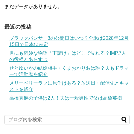
まだデータがありません。
最近の投稿
ブラックパンサー3の公開日はいつ？全米は2028年12月
15日で日本は未定
世にも奇妙な物語「下請け」はどこで見れる？IMP.7人
の役柄とあらすじ
せとゆいかの結婚相手・くまおかりおは誰？夫もドラマ
ーで活動歴を紹介
メリーベリーラブに原作はある？放送日・配信先とキャ
ストを紹介
高橋真麻の子供は2人！夫は一般男性で父は高橋英樹