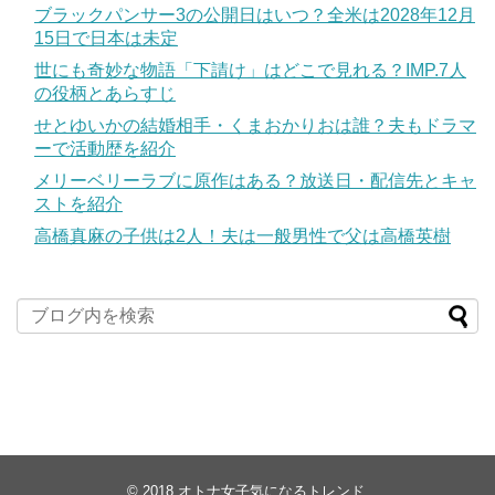
ブラックパンサー3の公開日はいつ？全米は2028年12月
15日で日本は未定
世にも奇妙な物語「下請け」はどこで見れる？IMP.7人
の役柄とあらすじ
せとゆいかの結婚相手・くまおかりおは誰？夫もドラマ
ーで活動歴を紹介
メリーベリーラブに原作はある？放送日・配信先とキャ
ストを紹介
高橋真麻の子供は2人！夫は一般男性で父は高橋英樹
© 2018
オトナ女子気になるトレンド
.