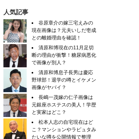
人気記事
谷原章介の嫁三宅えみの
現在画像は？元夫いしだ壱成
との離婚理由を確認！
清原和博現在の11月足切
断の理由が衝撃！糖尿病悪化
で画像が別人？
清原和博息子長男は慶応
野球部！退学の噂とイケメン
画像がヤバイ？
長嶋一茂嫁の仁子画像は
元銀座ホステスの美人！学歴
と実家はどこ？
松本人志の自宅現在はど
こ？マンションやラピュタみ
たいな噂を公開情報で整理