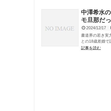
中澤希水
モ旦那だ
2024/12/17
書道界の若き実
との18歳差婚で話
記事を読む