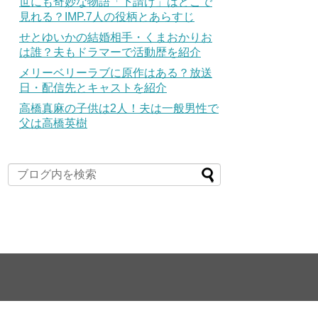
世にも奇妙な物語「下請け」はどこで
見れる？IMP.7人の役柄とあらすじ
せとゆいかの結婚相手・くまおかりお
は誰？夫もドラマーで活動歴を紹介
メリーベリーラブに原作はある？放送
日・配信先とキャストを紹介
高橋真麻の子供は2人！夫は一般男性で
父は高橋英樹