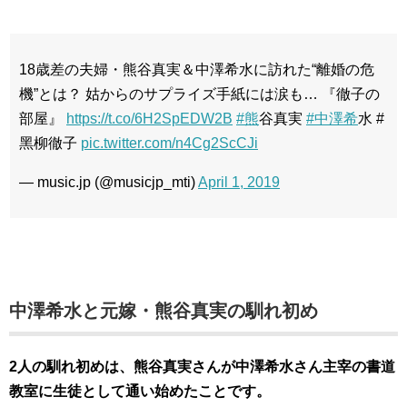
18歳差の夫婦・熊谷真実＆中澤希水に訪れた“離婚の危
機”とは？ 姑からのサプライズ手紙には涙も… 『徹子の
部屋』
https://t.co/6H2SpEDW2B
#熊
⾕真実
#中澤希
⽔ #
⿊柳徹⼦
pic.twitter.com/n4Cg2ScCJi
— music.jp (@musicjp_mti)
April 1, 2019
中澤希水と元嫁・熊谷真実の馴れ初め
2人の馴れ初めは、熊谷真実さんが中澤希水さん主宰の書道
教室に生徒として通い始めたことです。