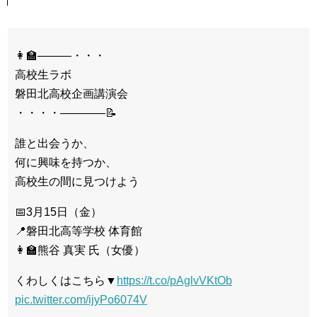
👩‍🏫———・・・
高校生ラボ
磐田北高校企画講演会
・・・・————📝
誰と出会うか、
何に興味を持つか、
高校生の間に見つけよう
📅3月15日（金）
📍磐田北高等学校 体育館
👩‍🏫熊谷 真実 氏（女優）
くわしくはこちら▼
https://t.co/pAglvVKtOb
pic.twitter.com/ijyPo6074V