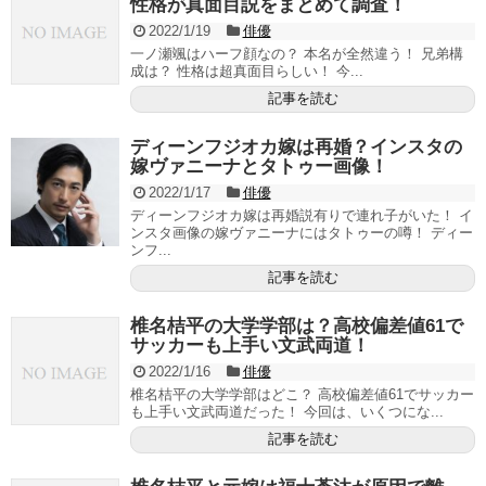
性格が真面目説をまとめて調査！
2022/1/19
俳優
一ノ瀬颯はハーフ顔なの？ 本名が全然違う！ 兄弟構
成は？ 性格は超真面目らしい！ 今...
記事を読む
ディーンフジオカ嫁は再婚？インスタの
嫁ヴァニーナとタトゥー画像！
2022/1/17
俳優
ディーンフジオカ嫁は再婚説有りで連れ子がいた！ イ
ンスタ画像の嫁ヴァニーナにはタトゥーの噂！ ディー
ンフ...
記事を読む
椎名桔平の大学学部は？高校偏差値61で
サッカーも上手い文武両道！
2022/1/16
俳優
椎名桔平の大学学部はどこ？ 高校偏差値61でサッカー
も上手い文武両道だった！ 今回は、いくつにな...
記事を読む