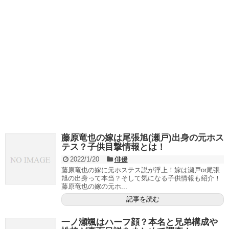
藤原竜也の嫁は尾張旭(瀬戸)出身の元ホス
テス？子供目撃情報とは！
2022/1/20
俳優
藤原竜也の嫁に元ホステス説が浮上！嫁は瀬戸or尾張
旭の出身って本当？そして気になる子供情報も紹介！
藤原竜也の嫁の元ホ...
記事を読む
一ノ瀬颯はハーフ顔？本名と兄弟構成や