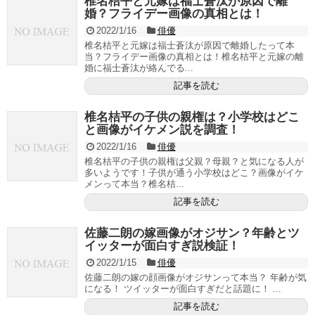
椎名桔平と元嫁は福士蒼汰が原因で離
婚？フライデー画像の真相とは！
2022/1/16
俳優
椎名桔平と元嫁は福士蒼汰が原因で離婚したって本
当？フライデー画像の真相とは！椎名桔平と元嫁の離
婚に福士蒼汰が絡んでる...
記事を読む
椎名桔平の子供の親権は？小学校はどこ
と画像がイケメン説を調査！
2022/1/16
俳優
椎名桔平の子供の親権は父親？母親？と気になる人が
多いようです！子供が通う小学校はどこ？画像がイケ
メンって本当？椎名桔...
記事を読む
佐藤二朗の嫁画像がオジサン？年齢とツ
イッターが面白すぎ説検証！
2022/1/15
俳優
佐藤二朗の嫁の顔画像がオジサンって本当？ 年齢が気
になる！ ツイッターが面白すぎだと話題に！ ...
記事を読む