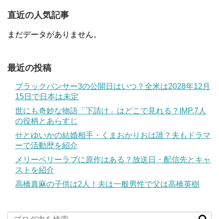
直近の人気記事
まだデータがありません。
最近の投稿
ブラックパンサー3の公開日はいつ？全米は2028年12月
15日で日本は未定
世にも奇妙な物語「下請け」はどこで見れる？IMP.7人
の役柄とあらすじ
せとゆいかの結婚相手・くまおかりおは誰？夫もドラマ
ーで活動歴を紹介
メリーベリーラブに原作はある？放送日・配信先とキャ
ストを紹介
高橋真麻の子供は2人！夫は一般男性で父は高橋英樹